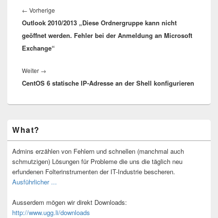
Vorheriger
←
Vorherige
Outlook 2010/2013 „Diese Ordnergruppe kann nicht
Beitrag:
geöffnet werden. Fehler bei der Anmeldung an Microsoft
Exchange“
Nächster
Weiter
→
CentOS 6 statische IP-Adresse an der Shell konfigurieren
Beitrag:
Primärer
What?
Seitenleisten-
Widgetbereich
Admins erzählen von Fehlern und schnellen (manchmal auch
schmutzigen) Lösungen für Probleme die uns die täglich neu
erfundenen Folterinstrumenten der IT-Industrie bescheren.
Ausführlicher ...
Ausserdem mögen wir direkt Downloads:
http://www.ugg.li/downloads