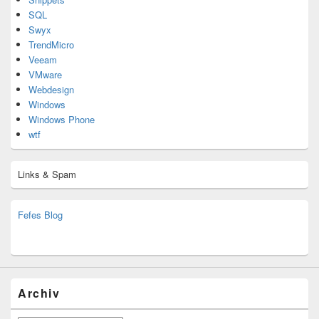
SQL
Swyx
TrendMicro
Veeam
VMware
Webdesign
Windows
Windows Phone
wtf
Links & Spam
Fefes Blog
bjoern.stromberg@ist.worldscoutjamboree.de
(decoy)
Archiv