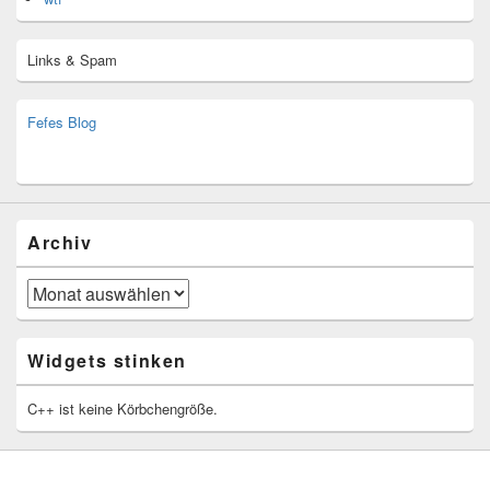
Links & Spam
Fefes Blog
bjoern.stromberg@ist.worldscoutjamboree.de
(decoy)
Archiv
Archiv
Widgets stinken
C++ ist keine Körbchengröße.