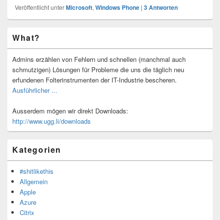
Veröffentlicht unter
Microsoft
,
Windows Phone
|
3
Antworten
Primärer
What?
Seitenleisten-
Widgetbereich
Admins erzählen von Fehlern und schnellen (manchmal auch
schmutzigen) Lösungen für Probleme die uns die täglich neu
erfundenen Folterinstrumenten der IT-Industrie bescheren.
Ausführlicher ...
Ausserdem mögen wir direkt Downloads:
http://www.ugg.li/downloads
Kategorien
#shitlikethis
Allgemein
Apple
Azure
Citrix