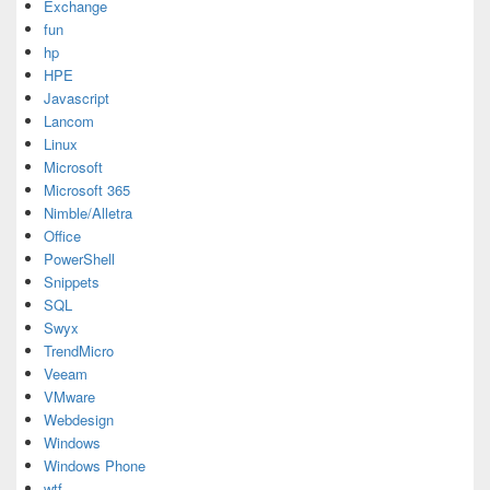
Exchange
fun
hp
HPE
Javascript
Lancom
Linux
Microsoft
Microsoft 365
Nimble/Alletra
Office
PowerShell
Snippets
SQL
Swyx
TrendMicro
Veeam
VMware
Webdesign
Windows
Windows Phone
wtf