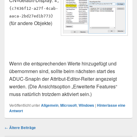
CN=default-Display:
4,
{c7436f12-a27f-4cab-
aaca-2bd27ed1b773}
(für andere Objekte)
Wenn die entsprechenden Werte hinzugefügt und
übernommen sind, sollte beim nächsten start des
ADUC-SnapIn der Attribut-Editor-Reiter angezeigt
werden. (Die Ansichtsoption „Erweiterte Features“
muss natürlich trotzdem aktiviert sein.)
Veröffentlicht unter
Allgemein
,
Microsoft
,
Windows
|
Hinterlasse eine
Antwort
Beitragsnavigation
←
Ältere Beiträge