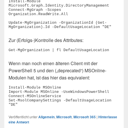
Install-Module 
Microsoft.Graph.Identity.DirectoryManagement

Connect-MgGraph -Scopes 
Organization.ReadWrite.All

Update-MgOrganization -OrganizationId (Get-
MgOrganization).Id -DefaultUsageLocation "DE"
Zur (Erfolgs-)Kontrolle des Attributes:
Get-MgOrganization | fl DefaultUsageLocation
Wenn man noch einen älteren Client mit der
PowerShell 5 und den („deprecated“) MSOnline-
Modulen hat, ist das hier das equivalent:
Install-Module MSOnline

Import-Module MSOnline -UseWindowsPowerShell 

Connect-MSOnlineService

Set-MsolCompanySettings -DefaultUsageLocation 
"DE"
Veröffentlicht unter
Allgemein
,
Microsoft
,
Microsoft 365
|
Hinterlasse
eine Antwort