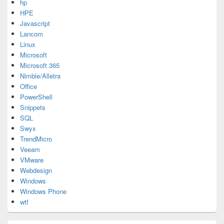
hp
HPE
Javascript
Lancom
Linux
Microsoft
Microsoft 365
Nimble/Alletra
Office
PowerShell
Snippets
SQL
Swyx
TrendMicro
Veeam
VMware
Webdesign
Windows
Windows Phone
wtf