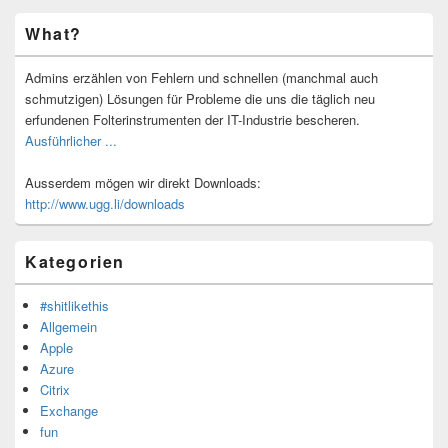
Primärer
What?
Seitenleisten-
Widgetbereich
Admins erzählen von Fehlern und schnellen (manchmal auch
schmutzigen) Lösungen für Probleme die uns die täglich neu
erfundenen Folterinstrumenten der IT-Industrie bescheren.
Ausführlicher ...
Ausserdem mögen wir direkt Downloads:
http://www.ugg.li/downloads
Kategorien
#shitlikethis
Allgemein
Apple
Azure
Citrix
Exchange
fun