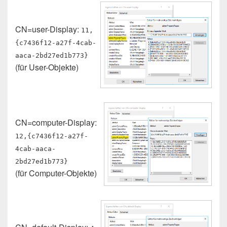
CN=user-Display:
11,
{c7436f12-a27f-4cab-
aaca-2bd27ed1b773}
(für User-Objekte)
CN=computer-Display:
12,{c7436f12-a27f-
4cab-aaca-
2bd27ed1b773}
(für Computer-Objekte)