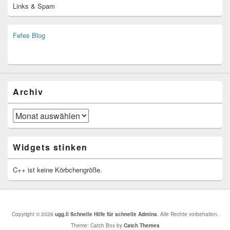
Links & Spam
Fefes Blog
bjoern.stromberg@ist.worldscoutjamboree.de
(decoy)
Archiv
Archiv
Widgets stinken
C++ ist keine Körbchengröße.
Copyright © 2026
ugg.li Schnelle Hilfe für schnelle Admins
. Alle Rechte vorbehalten.
Theme: Catch Box by
Catch Themes