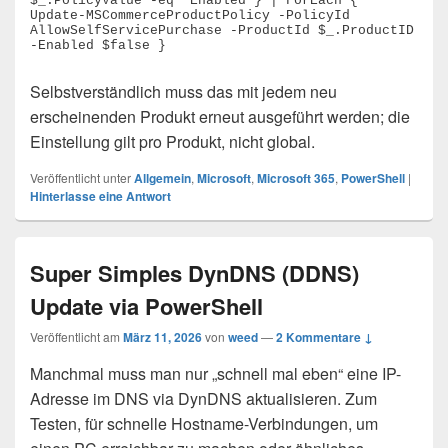
$_.PolicyValue -eq "Enabled"} | ForEach { 
Update-MSCommerceProductPolicy -PolicyId 
AllowSelfServicePurchase -ProductId $_.ProductID 
Selbstverständlich muss das mit jedem neu
erscheinenden Produkt erneut ausgeführt werden; die
Einstellung gilt pro Produkt, nicht global.
Veröffentlicht unter
Allgemein
,
Microsoft
,
Microsoft 365
,
PowerShell
|
Hinterlasse eine Antwort
Super Simples DynDNS (DDNS)
Update via PowerShell
Veröffentlicht am
März 11, 2026
von
weed
—
2 Kommentare ↓
Manchmal muss man nur „schnell mal eben“ eine IP-
Adresse im DNS via DynDNS aktualisieren. Zum
Testen, für schnelle Hostname-Verbindungen, um