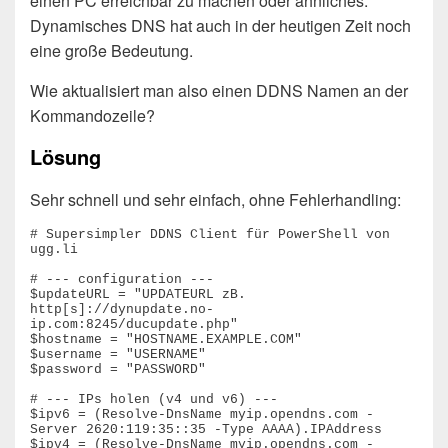
einen PC erreichbar zu machen oder ähnliches.
Dynamisches DNS hat auch in der heutigen Zeit noch
eine große Bedeutung.
Wie aktualisiert man also einen DDNS Namen an der
Kommandozeile?
Lösung
Sehr schnell und sehr einfach, ohne Fehlerhandling:
# Supersimpler DDNS Client für PowerShell von 
ugg.li

# --- configuration ---

$updateURL = "UPDATEURL zB. 
http[s]://dynupdate.no-
ip.com:8245/ducupdate.php"

$hostname = "HOSTNAME.EXAMPLE.COM"

$username = "USERNAME"

$password = "PASSWORD"

# --- IPs holen (v4 und v6) ---

$ipv6 = (Resolve-DnsName myip.opendns.com -
Server 2620:119:35::35 -Type AAAA).IPAddress

$ipv4 = (Resolve-DnsName myip.opendns.com -