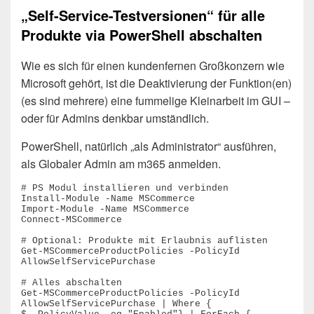
„Self-Service-Testversionen“ für alle
Produkte via PowerShell abschalten
Wie es sich für einen kundenfernen Großkonzern wie
Microsoft gehört, ist die Deaktivierung der Funktion(en)
(es sind mehrere) eine fummelige Kleinarbeit im GUI –
oder für Admins denkbar umständlich.
PowerShell, natürlich „als Administrator“ ausführen,
als Globaler Admin am m365 anmelden.
# PS Modul installieren und verbinden

Install-Module -Name MSCommerce

Import-Module -Name MSCommerce

Connect-MSCommerce

# Optional: Produkte mit Erlaubnis auflisten

Get-MSCommerceProductPolicies -PolicyId 
AllowSelfServicePurchase

# Alles abschalten

Get-MSCommerceProductPolicies -PolicyId 
AllowSelfServicePurchase | Where { 