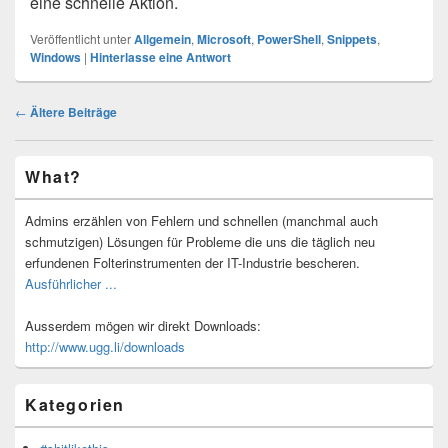
eine schnelle Aktion.
Veröffentlicht unter
Allgemein
,
Microsoft
,
PowerShell
,
Snippets
,
Windows
|
Hinterlasse eine Antwort
Beitragsnavigation
←
Ältere Beiträge
Primärer
What?
Seitenleisten-
Widgetbereich
Admins erzählen von Fehlern und schnellen (manchmal auch
schmutzigen) Lösungen für Probleme die uns die täglich neu
erfundenen Folterinstrumenten der IT-Industrie bescheren.
Ausführlicher ...
Ausserdem mögen wir direkt Downloads:
http://www.ugg.li/downloads
Kategorien