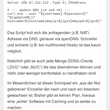
Server 208.67.222.222 -Type A).IPAddress

# --- update DNS (v4 und v6) ---

curl.exe --user "${username}:${password}" 
"${updateURL}?
Das Script holt sich die anfragenden (z.B. NAT)
Adresse via DNS, genauer via openDNS. Schneller
und sicherer (z.B. bei multihomed Hosts) ist das kaum
möglich.
Natürlich gibt es auch jede Menge DDNS-Clients
(„DUC“ oder „NUC“) die das übernehmen können und
mehr oder weniger komfortabel zu handhaben sind.
Im Wesentlichen ist dieser Schnipsel ein „aus der Not
geborener“ Einzeiler der nach und nach ein bisschen
gewachsen ist. Bisher gibt es keinen Plan, hieraus
eine „echte“ Software mit Caching und so weiter zu
machen.