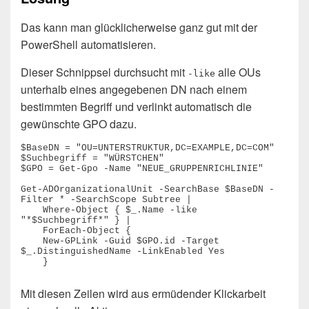
Das kann man glücklicherweise ganz gut mit der
PowerShell automatisieren.
Dieser Schnippsel durchsucht mit
alle OUs
-like
unterhalb eines angegebenen DN nach einem
bestimmten Begriff und verlinkt automatisch die
gewünschte GPO dazu.
$BaseDN = "OU=UNTERSTRUKTUR,DC=EXAMPLE,DC=COM"

$Suchbegriff = "WÜRSTCHEN"

$GPO = Get-Gpo -Name "NEUE_GRUPPENRICHLINIE"

Get-ADOrganizationalUnit -SearchBase $BaseDN -
Filter * -SearchScope Subtree |

    Where-Object { $_.Name -like 
"*$Suchbegriff*" } |

    ForEach-Object {

    New-GPLink -Guid $GPO.id -Target 
$_.DistinguishedName -LinkEnabled Yes

    }
Mit diesen Zeilen wird aus ermüdender Klickarbeit