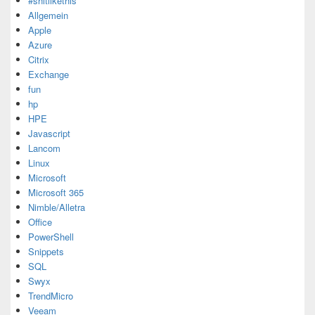
#shitlikethis
Allgemein
Apple
Azure
Citrix
Exchange
fun
hp
HPE
Javascript
Lancom
Linux
Microsoft
Microsoft 365
Nimble/Alletra
Office
PowerShell
Snippets
SQL
Swyx
TrendMicro
Veeam