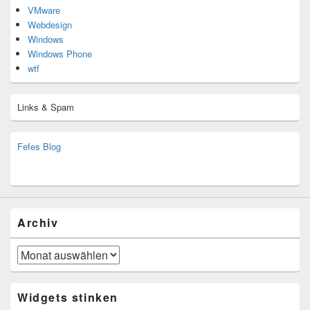
VMware
Webdesign
Windows
Windows Phone
wtf
Links & Spam
Fefes Blog
bjoern.stromberg@ist.worldscoutjamboree.de
(decoy)
Archiv
Archiv
Widgets stinken