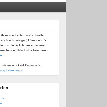
-
ch
ählen von Fehlern und schnellen
 auch schmutzigen) Lösungen für
ie uns die täglich neu erfundenen
umenten der IT-Industrie bescheren.
er ...
mögen wir direkt Downloads:
.ugg.li/downloads
rien
this
in