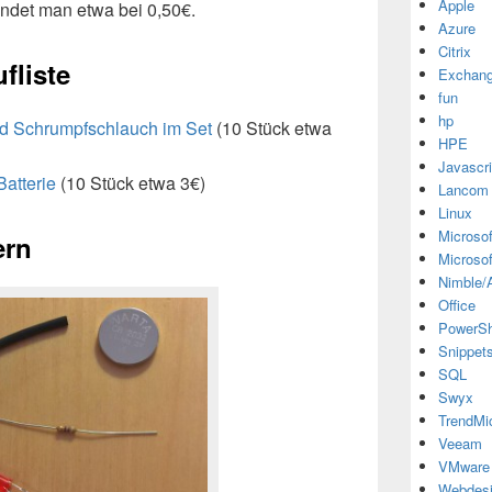
Apple
andet man etwa bei 0,50€.
Azure
Citrix
fliste
Exchan
fun
hp
d Schrumpfschlauch im Set
(10 Stück etwa
HPE
Javascri
atterie
(10 Stück etwa 3€)
Lancom
Linux
Microsof
ern
Microsof
Nimble/A
Office
PowerSh
Snippet
SQL
Swyx
TrendMi
Veeam
VMware
Webdes