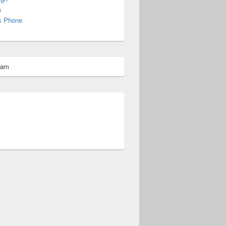
s
s Phone
pam
omberg@ist.worldscoutjamboree.de