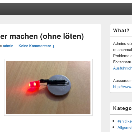
Primärer
What?
Seitenleisten
er machen (ohne löten)
Widgetberei
Admins erz
on
admin
—
Keine Kommentare ↓
(manchmal
Probleme d
Folterinstr
Ausführlich
Ausserdem 
http://www
Katego
#shitlike
Allgeme