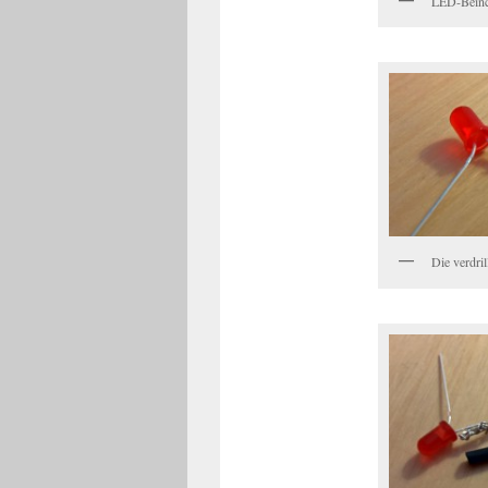
LED-Beinch
Die verdri