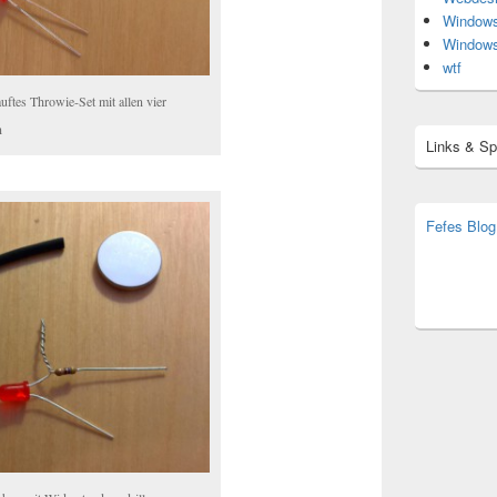
Window
Window
wtf
uftes Throwie-Set mit allen vier
n
Links & S
Fefes Blog
bjoern.str
(decoy)