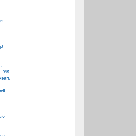
ge
pt
t
t 365
lletra
ell
s
cro
ign