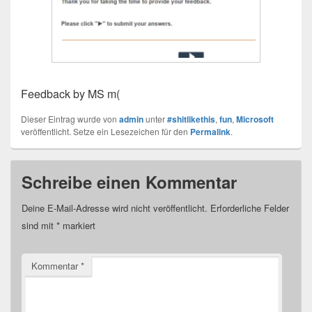
Feedback by MS m(
Dieser Eintrag wurde von
admin
unter
#shitlikethis
,
fun
,
Microsoft
veröffentlicht. Setze ein Lesezeichen für den
Permalink
.
Schreibe einen Kommentar
Deine E-Mail-Adresse wird nicht veröffentlicht.
Erforderliche Felder
sind mit
*
markiert
Kommentar
*