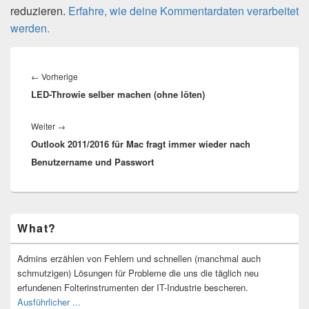
reduzieren.
Erfahre, wie deine Kommentardaten verarbeitet
werden.
Beitragsnavigation
Vorheriger
←
Vorherige
LED-Throwie selber machen (ohne löten)
Beitrag:
Nächster
Weiter
→
Outlook 2011/2016 für Mac fragt immer wieder nach
Beitrag:
Benutzername und Passwort
Primärer
What?
Seitenleisten-
Widgetbereich
Admins erzählen von Fehlern und schnellen (manchmal auch
schmutzigen) Lösungen für Probleme die uns die täglich neu
erfundenen Folterinstrumenten der IT-Industrie bescheren.
Ausführlicher ...