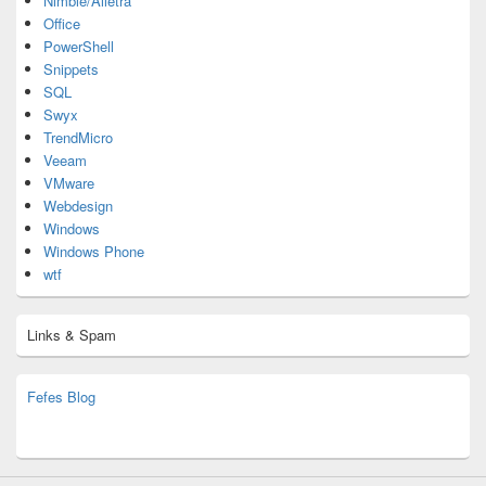
Nimble/Alletra
Office
PowerShell
Snippets
SQL
Swyx
TrendMicro
Veeam
VMware
Webdesign
Windows
Windows Phone
wtf
Links & Spam
Fefes Blog
bjoern.stromberg@ist.worldscoutjamboree.de
(decoy)