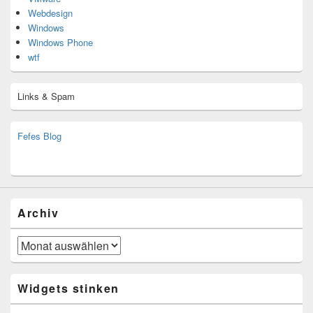
Webdesign
Windows
Windows Phone
wtf
Links & Spam
Fefes Blog
bjoern.stromberg@ist.worldscoutjamboree.de
(decoy)
Archiv
Archiv
Widgets stinken