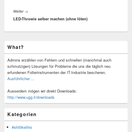
Nächster
Weiter
→
LED-Throwie selber machen (ohne löten)
Beitrag:
Primärer
What?
Seitenleisten-
Widgetbereich
Admins erzählen von Fehlern und schnellen (manchmal auch
schmutzigen) Lösungen für Probleme die uns die täglich neu
erfundenen Folterinstrumenten der IT-Industrie bescheren.
Ausführlicher ...
Ausserdem mögen wir direkt Downloads:
http://www.ugg.li/downloads
Kategorien
#shitlikethis