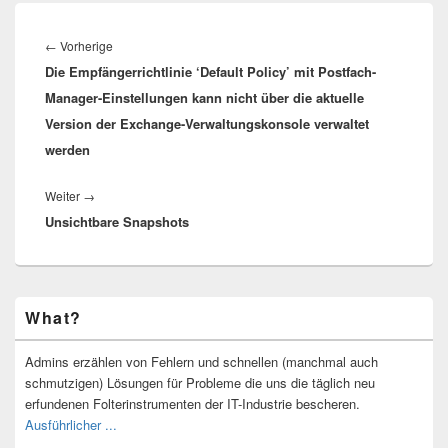
Beitragsnavigation
Vorheriger
←
Vorherige
Die Empfängerrichtlinie ‘Default Policy’ mit Postfach-
Beitrag:
Manager-Einstellungen kann nicht über die aktuelle
Version der Exchange-Verwaltungskonsole verwaltet
werden
Nächster
Weiter
→
Unsichtbare Snapshots
Beitrag:
Primärer
What?
Seitenleisten-
Widgetbereich
Admins erzählen von Fehlern und schnellen (manchmal auch
schmutzigen) Lösungen für Probleme die uns die täglich neu
erfundenen Folterinstrumenten der IT-Industrie bescheren.
Ausführlicher ...