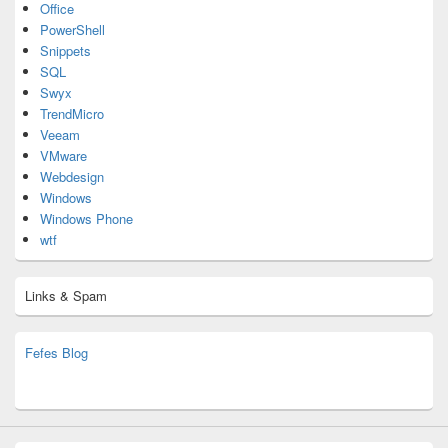
Office
PowerShell
Snippets
SQL
Swyx
TrendMicro
Veeam
VMware
Webdesign
Windows
Windows Phone
wtf
Links & Spam
Fefes Blog
bjoern.stromberg@ist.worldscoutjamboree.de
(decoy)