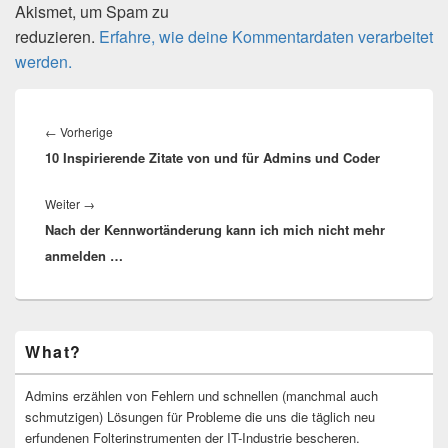
Akismet, um Spam zu
reduzieren.
Erfahre, wie deine Kommentardaten verarbeitet
werden.
Beitragsnavigation
Vorheriger
←
Vorherige
10 Inspirierende Zitate von und für Admins und Coder
Beitrag:
Nächster
Weiter
→
Nach der Kennwortänderung kann ich mich nicht mehr
Beitrag:
anmelden …
Primärer
What?
Seitenleisten-
Widgetbereich
Admins erzählen von Fehlern und schnellen (manchmal auch
schmutzigen) Lösungen für Probleme die uns die täglich neu
erfundenen Folterinstrumenten der IT-Industrie bescheren.