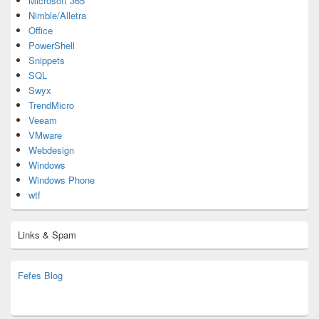
Microsoft 365
Nimble/Alletra
Office
PowerShell
Snippets
SQL
Swyx
TrendMicro
Veeam
VMware
Webdesign
Windows
Windows Phone
wtf
Links & Spam
Fefes Blog
bjoern.stromberg@ist.worldscoutjamboree.de
(decoy)