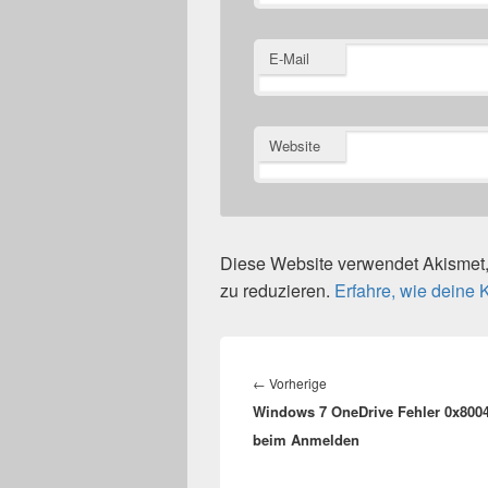
E-Mail
Website
Diese Website verwendet Akisme
zu reduzieren.
Erfahre, wie deine
Beitragsnavigation
Vorheriger
←
Vorherige
Windows 7 OneDrive Fehler 0x800
Beitrag:
beim Anmelden