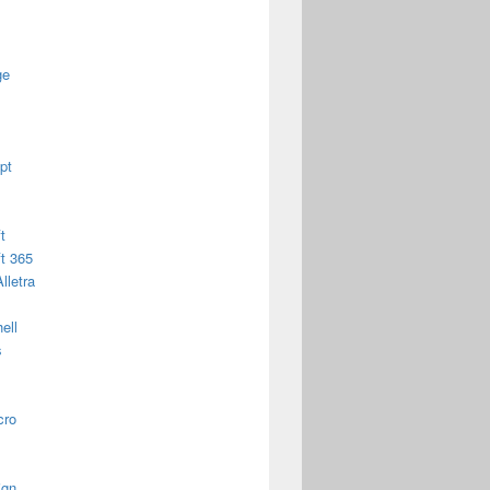
ge
pt
t
t 365
lletra
ell
s
cro
ign