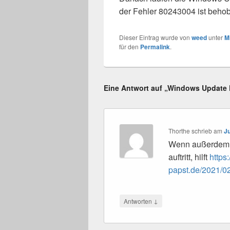
der Fehler 80243004 ist beho
Dieser Eintrag wurde von
weed
unter
M
für den
Permalink
.
Eine Antwort auf „Windows Update 
Thorthe
schrieb
am
Ju
Wenn außerdem n
auftritt, hilft
https
papst.de/2021/02/
↓
Antworten