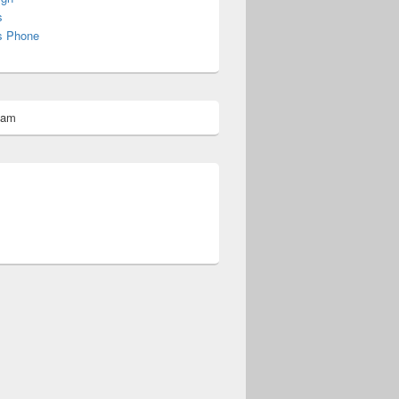
s
s Phone
pam
omberg@ist.worldscoutjamboree.de