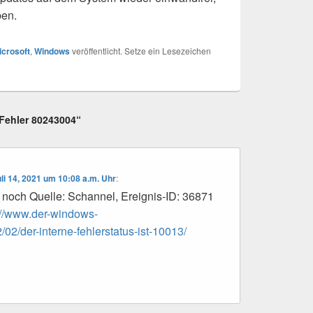
ben.
icrosoft
,
Windows
veröffentlicht. Setze ein Lesezeichen
Fehler 80243004“
li 14, 2021 um 10:08 a.m. Uhr
:
och Quelle: Schannel, Ereignis-ID: 36871
://www.der-windows-
02/der-interne-fehlerstatus-ist-10013/