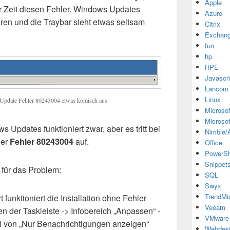
Apple
ter Zeit diesen Fehler. Windows Updates
Azure
ieren und die Traybar sieht etwas seltsam
Citrix
Exchan
fun
hp
HPE
Javascri
Lancom
Linux
 Update Fehler 80243004 etwas komisch aus
Microsof
Microsof
Updates funktioniert zwar, aber es tritt bei
Nimble/A
der
Fehler 80243004
auf.
Office
PowerSh
Snippet
für das Problem:
SQL
Swyx
TrendMi
funktioniert die Installation ohne Fehler
Veeam
 der Taskleiste -> Infobereich „Anpassen“ -
VMware
von „Nur Benachrichtigungen anzeigen“
Webdes