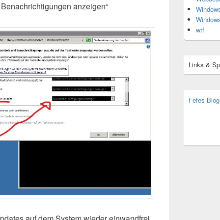
 Benachrichtigungen anzeigen“
Window
Window
wtf
Links & S
Fefes Blog
bjoern.str
(decoy)
pdates auf dem System wieder einwandfrei,