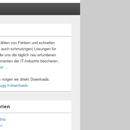
-
ch
ählen von Fehlern und schnellen
 auch schmutzigen) Lösungen für
ie uns die täglich neu erfundenen
umenten der IT-Industrie bescheren.
er ...
mögen wir direkt Downloads:
.ugg.li/downloads
rien
this
in