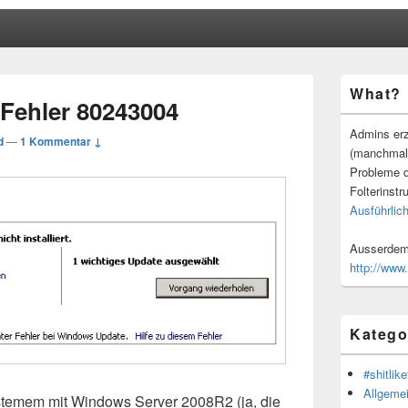
Primärer
What?
Seitenleisten
Fehler 80243004
Widgetberei
Admins erz
d
—
1 Kommentar ↓
(manchmal
Probleme d
Folterinstr
Ausführlich
Ausserdem 
http://www
Katego
#shitlike
Allgeme
temem mit Windows Server 2008R2 (ja, die