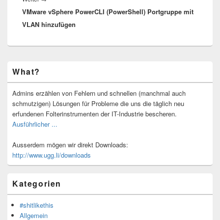
VMware vSphere PowerCLI (PowerShell) Portgruppe mit
Beitrag:
VLAN hinzufügen
Primärer
What?
Seitenleisten-
Widgetbereich
Admins erzählen von Fehlern und schnellen (manchmal auch
schmutzigen) Lösungen für Probleme die uns die täglich neu
erfundenen Folterinstrumenten der IT-Industrie bescheren.
Ausführlicher ...
Ausserdem mögen wir direkt Downloads:
http://www.ugg.li/downloads
Kategorien
#shitlikethis
Allgemein