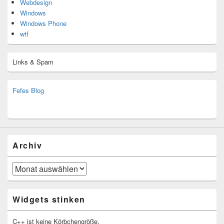
Webdesign
Windows
Windows Phone
wtf
Links & Spam
Fefes Blog
bjoern.stromberg@ist.worldscoutjamboree.de
(decoy)
Archiv
Archiv
Widgets stinken
C++ ist keine Körbchengröße.