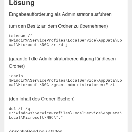
Lösung
Eingabeaufforderung als Administrator ausführen
(um den Besitz an dem Ordner zu übernehmen)
takeown /f 
%windir%\ServiceProfiles\LocalService\AppData\Lo
cal\Microsoft\NGC /r /d j
(garantiert die Administratorberechtigung für diesen
Ordner)
icacls 
%windir%\ServiceProfiles\LocalService\AppData\Lo
cal\Microsoft\NGC /grant administratoren:F /t
(den Inhalt des Ordner löschen)
del /f /q 
C:\Windows\ServiceProfiles\LocalService\AppData\
Local\Microsoft\NGC\*.*
Anschließend neu starten