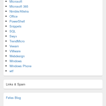
Microsoft
Microsoft 365
Nimble/Alletra
Office
PowerShell
Snippets
SQL
Swyx
TrendMicro
Veeam
VMware
Webdesign
Windows
Windows Phone
wtf
Links & Spam
Fefes Blog
bjoern.stromberg@ist.worldscoutjamboree.de
(decoy)