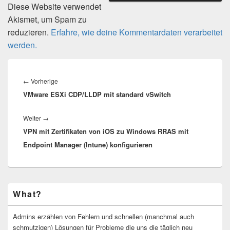
Diese Website verwendet
Akismet, um Spam zu
reduzieren.
Erfahre, wie deine Kommentardaten verarbeitet
werden.
Beitragsnavigation
Vorheriger
←
Vorherige
VMware ESXi CDP/LLDP mit standard vSwitch
Beitrag:
Nächster
Weiter
→
VPN mit Zertifikaten von iOS zu Windows RRAS mit
Beitrag:
Endpoint Manager (Intune) konfigurieren
Primärer
What?
Seitenleisten-
Widgetbereich
Admins erzählen von Fehlern und schnellen (manchmal auch
schmutzigen) Lösungen für Probleme die uns die täglich neu