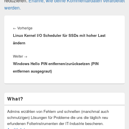
reduzieren.
Erfahre, wie deine Kommentardaten verarbeitet
werden.
Beitragsnavigation
Vorheriger
←
Vorherige
Linux Kernel I/O Scheduler für SSDs mit hoher Last
Beitrag:
ändern
Nächster
Weiter
→
Windows Hello PIN entfernen/zurücksetzen (PIN
Beitrag:
entfernen ausgegraut)
Primärer
What?
Seitenleisten-
Widgetbereich
Admins erzählen von Fehlern und schnellen (manchmal auch
schmutzigen) Lösungen für Probleme die uns die täglich neu
erfundenen Folterinstrumenten der IT-Industrie bescheren.