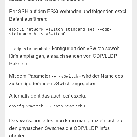
Per SSH auf den ESXi verbinden und folgenden esxcli
Befehl ausführen:
esxcli network vswitch standard set --cdp-
status=both -v vSwitch0
konfiguriert den vSwitch sowohl
--cdp-status=both
für’s empfangen, als auch senden von CDP/LLDP
Paketen.
Mit dem Parameter
wird der Name des
-v <vSwitch>
zu konfigurierenden vSwitch angegeben.
Alternativ geht das auch per esxcfg:
esxcfg-vswitch -B both vSwitch0
Das war schon alles, nun kann man ganz einfach auf
den physischen Switches die CDP/LLDP Infos
abrufen.