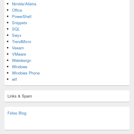
Nimble/Alletra
Office
PowerShell
Snippets
SQL
Swyx
TrendMicro
Veeam
VMware
Webdesign
Windows
Windows Phone
wtf
Links & Spam
Fefes Blog
bjoern.stromberg@ist.worldscoutjamboree.de
(decoy)