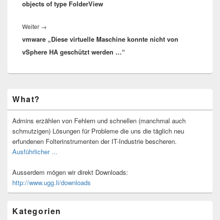
objects of type FolderView
Nächster
Weiter
→
vmware „Diese virtuelle Maschine konnte nicht von
Beitrag:
vSphere HA geschützt werden …“
Primärer
What?
Seitenleisten-
Widgetbereich
Admins erzählen von Fehlern und schnellen (manchmal auch
schmutzigen) Lösungen für Probleme die uns die täglich neu
erfundenen Folterinstrumenten der IT-Industrie bescheren.
Ausführlicher ...
Ausserdem mögen wir direkt Downloads:
http://www.ugg.li/downloads
Kategorien