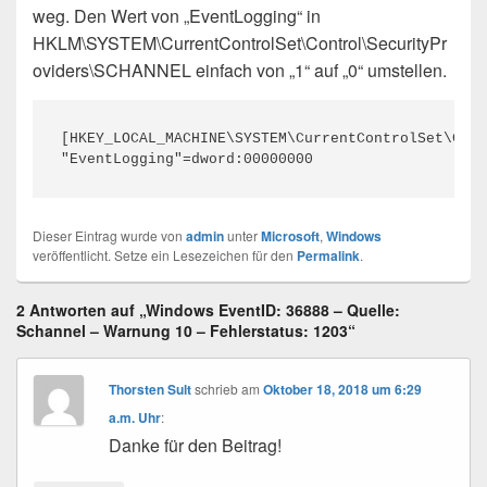
weg. Den Wert von „EventLogging“ in
HKLM\SYSTEM\CurrentControlSet\Control\SecurityPr
oviders\SCHANNEL einfach von „1“ auf „0“ umstellen.
[HKEY_LOCAL_MACHINE\SYSTEM\CurrentControlSet\Cont
"EventLogging"=dword:00000000
Dieser Eintrag wurde von
admin
unter
Microsoft
,
Windows
veröffentlicht. Setze ein Lesezeichen für den
Permalink
.
2 Antworten auf „Windows EventID: 36888 – Quelle:
Schannel – Warnung 10 – Fehlerstatus: 1203“
Thorsten Sult
schrieb
am
Oktober 18, 2018 um 6:29
a.m. Uhr
:
Danke für den Beitrag!