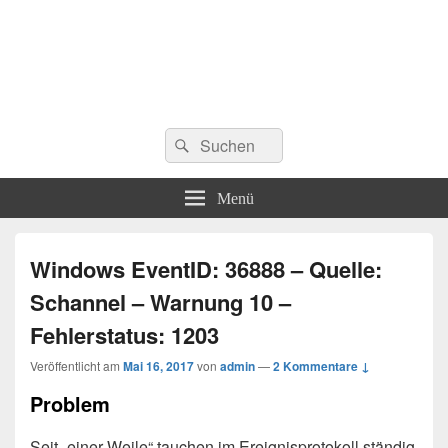
Suchen
Suchen
nach:
Menü
Windows EventID: 36888 – Quelle:
Schannel – Warnung 10 –
Fehlerstatus: 1203
Veröffentlicht am
Mai 16, 2017
von
admin
—
2 Kommentare ↓
Problem
Seit „einer Weile“ tauchen im Ereignisprotokoll ständig