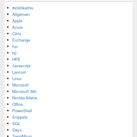
#shitlikethis
Allgemein
Apple
Azure
Citrix
Exchange
fun
hp
HPE
Javascript
Lancom
Linux
Microsoft
Microsoft 365
Nimble/Alletra
Office
PowerShell
Snippets
SQL
Swyx
TrendMicro