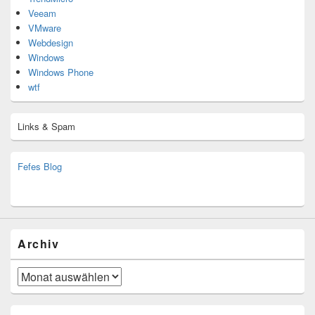
Veeam
VMware
Webdesign
Windows
Windows Phone
wtf
Links & Spam
Fefes Blog
bjoern.stromberg@ist.worldscoutjamboree.de
(decoy)
Archiv
Archiv