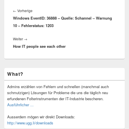
Beitragsnavigation
Vorheriger
←
Vorherige
Windows EventID: 36888 – Quelle: Schannel – Warnung
Beitrag:
10 – Fehlerstatus: 1203
Nächster
Weiter
→
How IT people see each other
Beitrag:
Primärer
What?
Seitenleisten-
Widgetbereich
Admins erzählen von Fehlern und schnellen (manchmal auch
schmutzigen) Lösungen für Probleme die uns die täglich neu
erfundenen Folterinstrumenten der IT-Industrie bescheren.
Ausführlicher ...
Ausserdem mögen wir direkt Downloads:
http://www.ugg.li/downloads