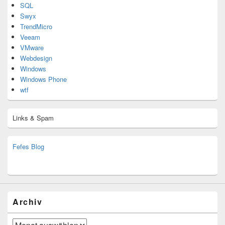
SQL
Swyx
TrendMicro
Veeam
VMware
Webdesign
Windows
Windows Phone
wtf
Links & Spam
Fefes Blog
bjoern.stromberg@ist.worldscoutjamboree.de
(decoy)
Archiv
Archiv