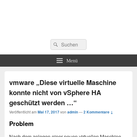
Suchen
Suchen
nach:
Menü
vmware „Diese virtuelle Maschine
konnte nicht von vSphere HA
geschützt werden …“
Veröffentlicht am
Mai 17, 2017
von
admin
—
2 Kommentare ↓
Problem
Nach dem anlegen einer neuen virtuellen Maschine