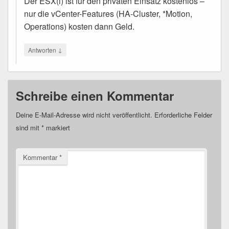
Der ESX(i) ist für den privaten Einsatz kostenlos –
nur die vCenter-Features (HA-Cluster, *Motion,
Operations) kosten dann Geld.
↓
Antworten
Schreibe einen Kommentar
Deine E-Mail-Adresse wird nicht veröffentlicht.
Erforderliche Felder
sind mit
*
markiert
Kommentar
*