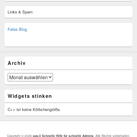
Links & Spam
Fefes Blog
bjoern.stromberg@ist.worldscoutjamboree.de
(decoy)
Archiv
Archiv
Widgets stinken
C++ ist keine Körbchengröße.
Copyright © 2026
ugg.li Schnelle Hilfe für schnelle Admins
. Alle Rechte vorbehalten.