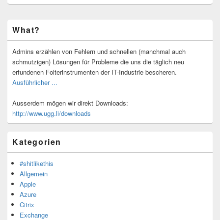
Primärer
What?
Seitenleisten-
Widgetbereich
Admins erzählen von Fehlern und schnellen (manchmal auch
schmutzigen) Lösungen für Probleme die uns die täglich neu
erfundenen Folterinstrumenten der IT-Industrie bescheren.
Ausführlicher ...
Ausserdem mögen wir direkt Downloads:
http://www.ugg.li/downloads
Kategorien
#shitlikethis
Allgemein
Apple
Azure
Citrix
Exchange