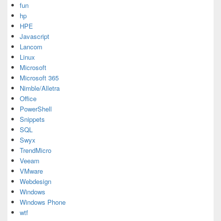
fun
hp
HPE
Javascript
Lancom
Linux
Microsoft
Microsoft 365
Nimble/Alletra
Office
PowerShell
Snippets
SQL
Swyx
TrendMicro
Veeam
VMware
Webdesign
Windows
Windows Phone
wtf