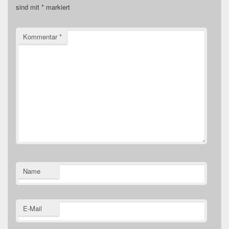
sind mit
*
markiert
Kommentar
*
Name
E-Mail