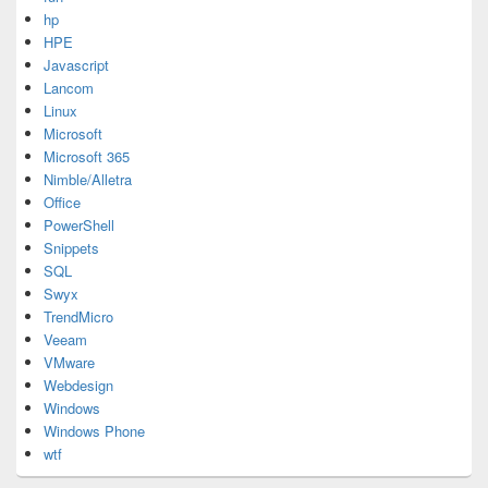
hp
HPE
Javascript
Lancom
Linux
Microsoft
Microsoft 365
Nimble/Alletra
Office
PowerShell
Snippets
SQL
Swyx
TrendMicro
Veeam
VMware
Webdesign
Windows
Windows Phone
wtf