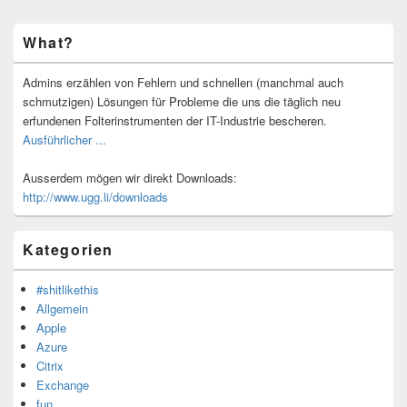
Primärer
What?
Seitenleisten-
Widgetbereich
Admins erzählen von Fehlern und schnellen (manchmal auch
schmutzigen) Lösungen für Probleme die uns die täglich neu
erfundenen Folterinstrumenten der IT-Industrie bescheren.
Ausführlicher ...
Ausserdem mögen wir direkt Downloads:
http://www.ugg.li/downloads
Kategorien
#shitlikethis
Allgemein
Apple
Azure
Citrix
Exchange
fun