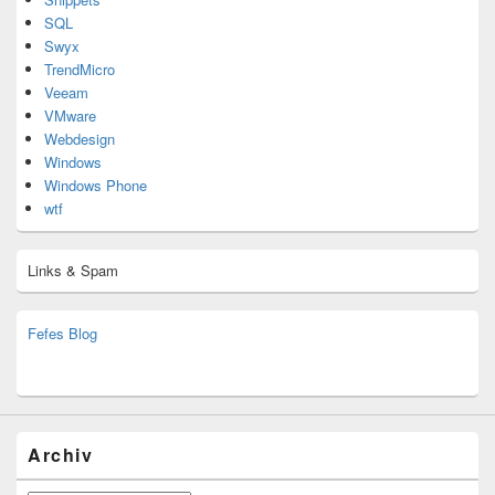
SQL
Swyx
TrendMicro
Veeam
VMware
Webdesign
Windows
Windows Phone
wtf
Links & Spam
Fefes Blog
bjoern.stromberg@ist.worldscoutjamboree.de
(decoy)
Archiv