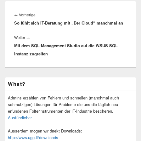
Beitragsnavigation
Vorheriger
←
Vorherige
So fühlt sich IT-Beratung mit „Der Cloud“ manchmal an
Beitrag:
Nächster
Weiter
→
Mit dem SQL-Management Studio auf die WSUS SQL
Beitrag:
Instanz zugreifen
Primärer
What?
Seitenleisten-
Widgetbereich
Admins erzählen von Fehlern und schnellen (manchmal auch
schmutzigen) Lösungen für Probleme die uns die täglich neu
erfundenen Folterinstrumenten der IT-Industrie bescheren.
Ausführlicher ...
Ausserdem mögen wir direkt Downloads:
http://www.ugg.li/downloads