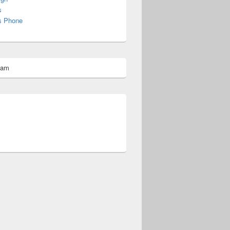
s
s Phone
pam
omberg@ist.worldscoutjamboree.de