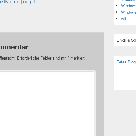
ivieren | ugg.li
Window
Window
wtf
Links & S
ommentar
fentlicht.
Erforderliche Felder sind mit
*
markiert
Fefes Blog
bjoern.str
(decoy)