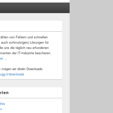
-
ch
ählen von Fehlern und schnellen
 auch schmutzigen) Lösungen für
ie uns die täglich neu erfundenen
umenten der IT-Industrie bescheren.
er ...
mögen wir direkt Downloads:
.ugg.li/downloads
rien
this
in