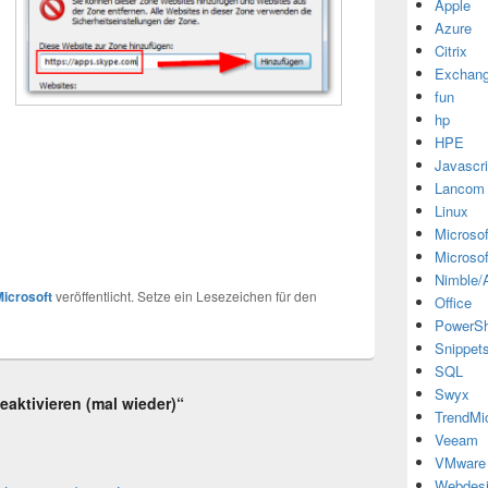
Apple
Azure
Citrix
Exchan
fun
hp
HPE
Javascri
Lancom
Linux
Microsof
Microsof
Nimble/A
icrosoft
veröffentlicht. Setze ein Lesezeichen für den
Office
PowerSh
Snippet
SQL
Swyx
aktivieren (mal wieder)“
TrendMi
Veeam
VMware
Webdes