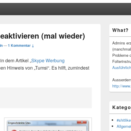
Primärer
What?
Seitenleisten
aktivieren (mal wieder)
Widgetberei
Admins erz
in
—
1 Kommentar ↓
(manchmal
Probleme d
in dem Artikel „
Skype Werbung
Folterinstr
uen Hinweis von „Tumsi“. Es hilft, zumindest
Ausführlich
Ausserdem 
http://www
Katego
#shitlike
Allgeme