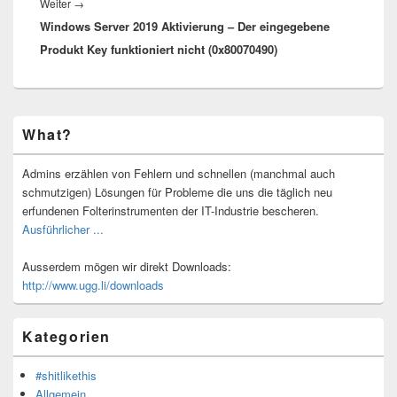
Nächster
Weiter
→
Windows Server 2019 Aktivierung – Der eingegebene
Beitrag:
Produkt Key funktioniert nicht (0x80070490)
Primärer
What?
Seitenleisten-
Widgetbereich
Admins erzählen von Fehlern und schnellen (manchmal auch
schmutzigen) Lösungen für Probleme die uns die täglich neu
erfundenen Folterinstrumenten der IT-Industrie bescheren.
Ausführlicher ...
Ausserdem mögen wir direkt Downloads:
http://www.ugg.li/downloads
Kategorien
#shitlikethis
Allgemein