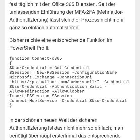
fast täglich mit den Office 365 Diensten. Seit der
umfassenden Einführung der MFA/2FA (Mehrfaktor-
Authentifizierung) lässt sich dier Prozess nicht mehr
ganz so einfach automatisieren.
Bisher reichte eine entsprechende Funktion im
PowerShell Profil:
function Connect-o365 

{

$UserCredential = Get-Credential

$Session = New-PSSession -ConfigurationName 
Microsoft.Exchange -ConnectionUri 
"https://ps.outlook.com/powershell/" -Credential 
$UserCredential -Authentication Basic -
AllowRedirection -AllowClobber

Import-PSSession $Session

Connect-MsolService -Credential $UserCredential

}
In der schönen neuen Welt der sicheren
Authentifizierung ist das nicht mehr so einfach; man
benötigt überhaupt ersterinmal das entsprechende