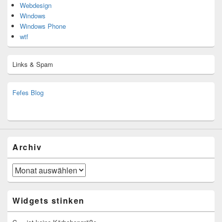
Webdesign
Windows
Windows Phone
wtf
Links & Spam
Fefes Blog
bjoern.stromberg@ist.worldscoutjamboree.de
(decoy)
Archiv
Archiv
Widgets stinken