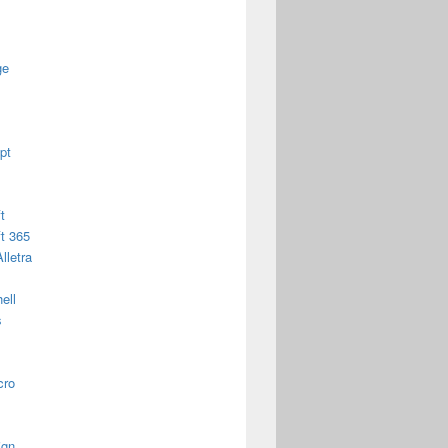
ge
pt
t
t 365
lletra
ell
s
cro
ign