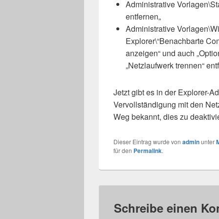
Administrative Vorlagen
\St
entfernen
„
Administrative Vorlagen
\
Wi
Explorer\“
Benachbarte Com
anzeigen
“ und auch „
Optio
„Netzlaufwerk trennen“ ent
Jetzt gibt es in der Explorer-
Vervollständigung mit den Netz
Weg bekannt, dies zu deaktivi
Dieser Eintrag wurde von
admin
unter
M
für den
Permalink
.
Schreibe einen K