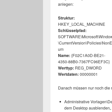
anlegen:
Struktur:
HKEY_LOCAL_MACHINE
Schlüsselpfad:
SOFTWARE\Microsoft\Windo
\CurrentVersion\Policies\Non
um
Name:
{F02C1A0D-BE21-
4350-88B0-7367FC96EF3C}
Werttyp:
REG_DWORD
Wertdaten:
00000001
Danach müssen nur noch die 
Administrative Vorlagen\
dem Desktop ausblenden
„