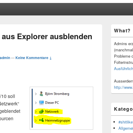
Primärer
What?
Seitenleisten
 aus Explorer ausblenden
Widgetberei
Admins erz
(manchmal
Probleme d
admin
—
Keine Kommentare ↓
Folterinstr
Ausführlich
Ausserdem 
http://www
10 soll
Netzwerk“
Katego
geblendet
ourcen
#shitlike
Allgeme