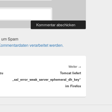
t, um Spam
 Kommentardaten verarbeitet werden.
Nächster
Weiter
→
 zu
Tomcat liefert
Beitrag:
„ssl_error_weak_server_ephemeral_dh_key“
im Firefox