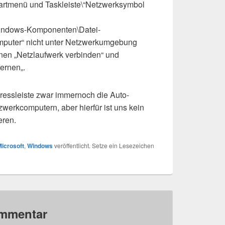
artmenü und Taskleiste\“
Netzwerksymbol
ndows-Komponenten\Datei-
puter“ nicht unter Netzwerkumgebung
nen „Netzlaufwerk verbinden“ und
fernen
„.
Adressleiste zwar immernoch die Auto-
werkcomputern, aber hierfür ist uns kein
eren.
icrosoft
,
Windows
veröffentlicht. Setze ein Lesezeichen
ommentar