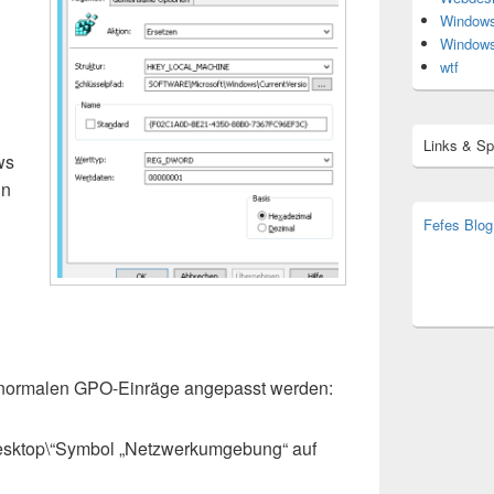
Window
Window
wtf
Links & S
ws
En
Fefes Blog
bjoern.str
(decoy)
normalen GPO-Einräge angepasst werden:
Desktop\“Symbol „Netzwerkumgebung“ auf