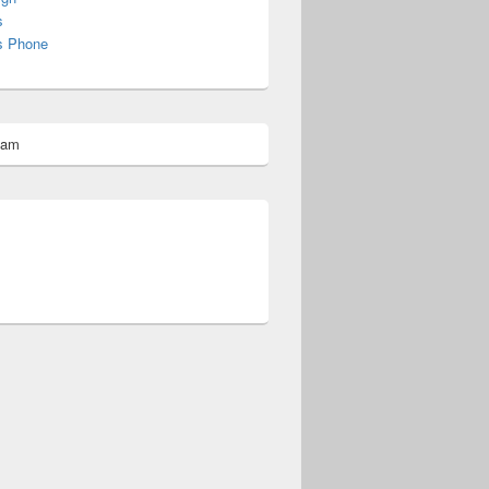
s
s Phone
pam
omberg@ist.worldscoutjamboree.de