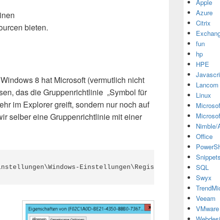
Apple
Azure
einen
Citrix
ourcen bieten.
Exchan
fun
hp
HPE
Javascri
indows 8 hat Microsoft (vermutlich nicht
Lancom
en, das die Gruppenrichtlinie „Symbol für
Linux
hr im Explorer greift, sondern nur noch auf
Microsof
 selber eine Gruppenrichtlinie mit einer
Microsof
Nimble/A
Office
PowerSh
Snippet
SQL
instellungen\Windows-Einstellungen\Registrierung
Swyx
TrendMi
Veeam
VMware
Webdes