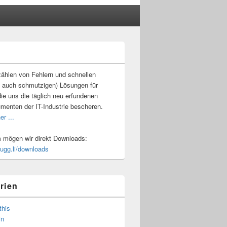
-
ch
ählen von Fehlern und schnellen
 auch schmutzigen) Lösungen für
ie uns die täglich neu erfundenen
umenten der IT-Industrie bescheren.
er ...
mögen wir direkt Downloads:
.ugg.li/downloads
rien
this
in