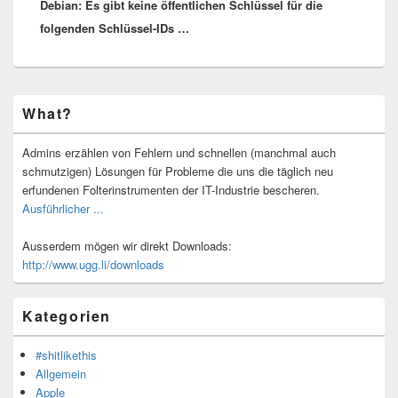
Debian: Es gibt keine öffentlichen Schlüssel für die
Beitrag:
folgenden Schlüssel-IDs …
Primärer
What?
Seitenleisten-
Widgetbereich
Admins erzählen von Fehlern und schnellen (manchmal auch
schmutzigen) Lösungen für Probleme die uns die täglich neu
erfundenen Folterinstrumenten der IT-Industrie bescheren.
Ausführlicher ...
Ausserdem mögen wir direkt Downloads:
http://www.ugg.li/downloads
Kategorien
#shitlikethis
Allgemein
Apple