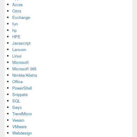
Azure
Citrix
Exchange
fun
hp
HPE
Javascript
Lancom
Linux
Microsoft
Microsoft 365
Nimble/Alletra
Office
PowerShell
Snippets
SQL
Swyx
TrendMicro
Veeam
VMware
Webdesign