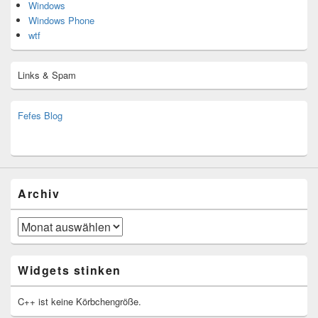
Windows
Windows Phone
wtf
Links & Spam
Fefes Blog
bjoern.stromberg@ist.worldscoutjamboree.de
(decoy)
Archiv
Archiv
Widgets stinken
C++ ist keine Körbchengröße.