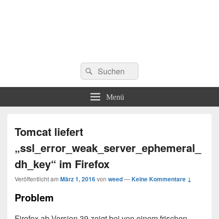
Suchen
Suchen
nach:
Menü
Tomcat liefert
„ssl_error_weak_server_ephemeral_
dh_key“ im Firefox
Veröffentlicht am
März 1, 2016
von
weed
—
Keine Kommentare ↓
Problem
Firefox ab Version 39 zeigt bei von einem frischen