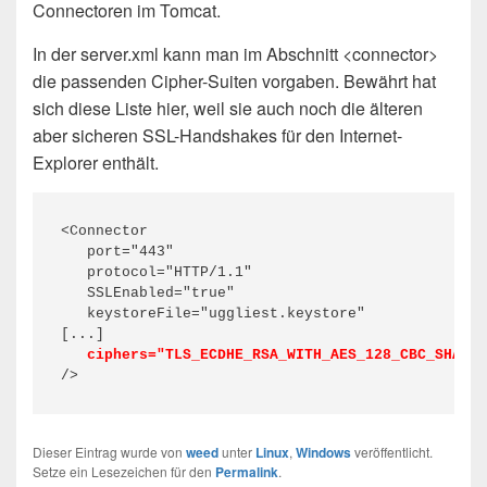
Connectoren im Tomcat.
In der server.xml kann man im Abschnitt <connector>
die passenden Cipher-Suiten vorgaben. Bewährt hat
sich diese Liste hier, weil sie auch noch die älteren
aber sicheren SSL-Handshakes für den Internet-
Explorer enthält.
<Connector

   port="443"

   protocol="HTTP/1.1"

   SSLEnabled="true"

   keystoreFile="uggliest.keystore"

   ciphers="TLS_ECDHE_RSA_WITH_AES_128_CBC_SHA256
/>
Dieser Eintrag wurde von
weed
unter
Linux
,
Windows
veröffentlicht.
Setze ein Lesezeichen für den
Permalink
.