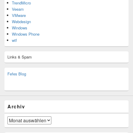
TrendMicro
Veeam
VMware
Webdesign
Windows
Windows Phone
wtf
Links & Spam
Fefes Blog
bjoern.stromberg@ist.worldscoutjamboree.de
(decoy)
Archiv
Archiv