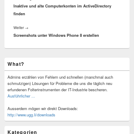
Inaktive und alte Computerkonten im ActiveDirectory
Beitrag:
finden
Nächster
Weiter
→
Screenshots unter Windows Phone 8 erstellen
Beitrag:
Primärer
What?
Seitenleisten-
Widgetbereich
Admins erzählen von Fehlern und schnellen (manchmal auch
schmutzigen) Lösungen für Probleme die uns die täglich neu
erfundenen Folterinstrumenten der IT-Industrie bescheren.
Ausführlicher ...
Ausserdem mögen wir direkt Downloads:
http://www.ugg.li/downloads
Kategorien