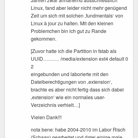
Jahren zwar annähernd ausschliesslich
Linux, fand aber leider nicht mehr genügend
Zeit um sich mit solchen ‚fundmentals‘ von
Linux à jour zu halten. Mit den kleinen
Problemchen bin ich gut zu Rande
gekommen.
[Zuvor hatte ich die Partition in fstab als
UUID………. /media/extension ext4 default 0
2
eingebunden und laborierte mit den
Dateiberechtigungen von ‚extension‘,
brachte es aber nicht fertig dass sich dabei
‚extension‘ wie ein normales user-
Verzeichnis verhielt…]
Vielen Dank!!!
nota bene: habe 2004-2010 im Labor Risch
(Schaan) gearbeitet und datei einige male,