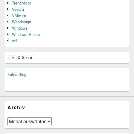
TrendMicro
Veeam
VMware
Webdesign
Windows
Windows Phone
wtf
Links & Spam
Fefes Blog
bjoern.stromberg@ist.worldscoutjamboree.de
(decoy)
Archiv
Archiv