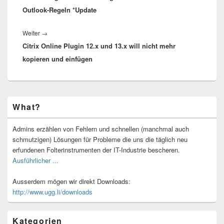
Outlook-Regeln *Update
Nächster
Weiter
→
Citrix Online Plugin 12.x und 13.x will nicht mehr
Beitrag:
kopieren und einfügen
Primärer
What?
Seitenleisten-
Widgetbereich
Admins erzählen von Fehlern und schnellen (manchmal auch
schmutzigen) Lösungen für Probleme die uns die täglich neu
erfundenen Folterinstrumenten der IT-Industrie bescheren.
Ausführlicher ...
Ausserdem mögen wir direkt Downloads:
http://www.ugg.li/downloads
Kategorien