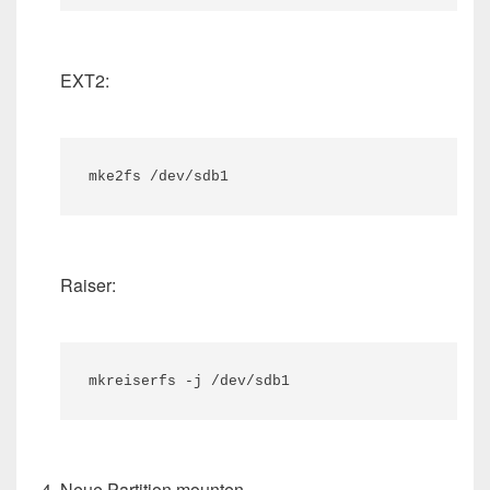
EXT2:
mke2fs /dev/sdb1
Raiser:
mkreiserfs -j /dev/sdb1
Neue Partition mounten