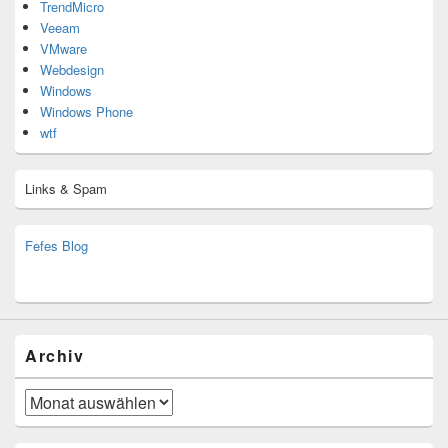
TrendMicro
Veeam
VMware
Webdesign
Windows
Windows Phone
wtf
Links & Spam
Fefes Blog
bjoern.stromberg@ist.worldscoutjamboree.de
(decoy)
Archiv
Archiv