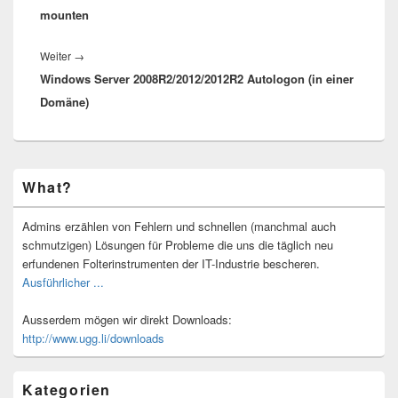
mounten
Nächster
Weiter
→
Windows Server 2008R2/2012/2012R2 Autologon (in einer
Beitrag:
Domäne)
Primärer
What?
Seitenleisten-
Widgetbereich
Admins erzählen von Fehlern und schnellen (manchmal auch
schmutzigen) Lösungen für Probleme die uns die täglich neu
erfundenen Folterinstrumenten der IT-Industrie bescheren.
Ausführlicher ...
Ausserdem mögen wir direkt Downloads:
http://www.ugg.li/downloads
Kategorien