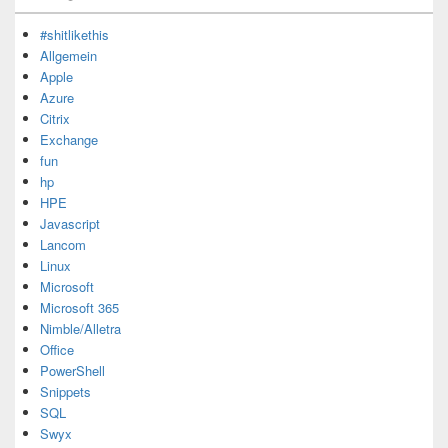
#shitlikethis
Allgemein
Apple
Azure
Citrix
Exchange
fun
hp
HPE
Javascript
Lancom
Linux
Microsoft
Microsoft 365
Nimble/Alletra
Office
PowerShell
Snippets
SQL
Swyx