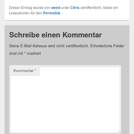
Dieser Eintrag wurde von
weed
unter
Citrix
veröffentlicht. Setze ein
Lesezeichen für den
Permalink
.
Schreibe einen Kommentar
Deine E-Mail-Adresse wird nicht veröffentlicht.
Erforderliche Felder
sind mit
*
markiert
Kommentar
*