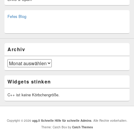
Fefes Blog
bjoern.stromberg@ist.worldscoutjamboree.de
(decoy)
Archiv
Archiv
Widgets stinken
C++ ist keine Körbchengröße.
Copyright © 2026
ugg.li Schnelle Hilfe für schnelle Admins
. Alle Rechte vorbehalten.
Theme: Catch Box by
Catch Themes