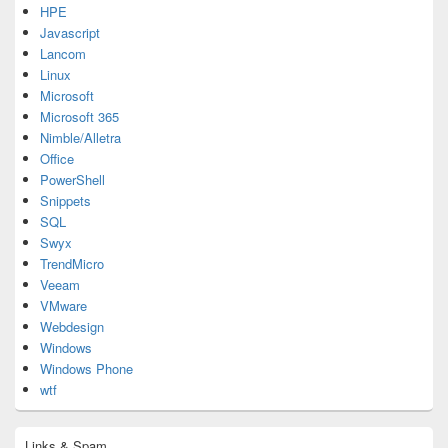
HPE
Javascript
Lancom
Linux
Microsoft
Microsoft 365
Nimble/Alletra
Office
PowerShell
Snippets
SQL
Swyx
TrendMicro
Veeam
VMware
Webdesign
Windows
Windows Phone
wtf
Links & Spam