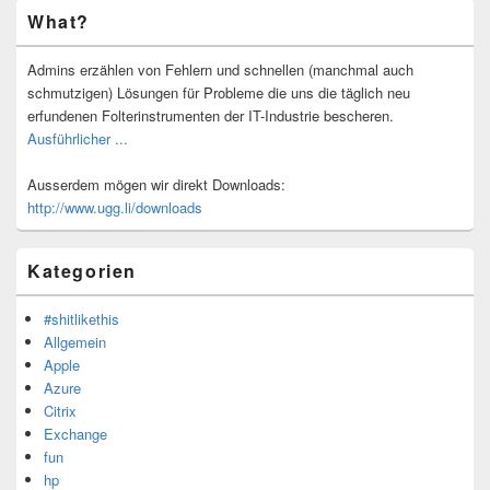
Primärer
What?
Seitenleisten-
Widgetbereich
Admins erzählen von Fehlern und schnellen (manchmal auch
schmutzigen) Lösungen für Probleme die uns die täglich neu
erfundenen Folterinstrumenten der IT-Industrie bescheren.
Ausführlicher ...
Ausserdem mögen wir direkt Downloads:
http://www.ugg.li/downloads
Kategorien
#shitlikethis
Allgemein
Apple
Azure
Citrix
Exchange
fun
hp