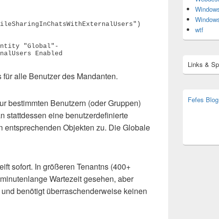
Window
Window
ileSharingInChatsWithExternalUsers") 
wtf
ntity "Global"-
nalUsers Enabled
Links & S
ets für alle Benutzer des Mandanten.
Fefes Blog
ur bestimmten Benutzern (oder Gruppen)
bjoern.str
n stattdessen eine benutzerdefinierte
(decoy)
en entsprechenden Objekten zu. Die Globale
eift sofort. In größeren Tenantns (400+
 minutenlange Wartezeit gesehen, aber
l und benötigt überraschenderweise keinen