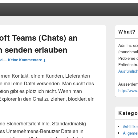
Primärer
What?
Seitenleisten
oft Teams (Chats) an
Widgetberei
Admins erz
n senden erlauben
(manchmal
Probleme d
ed
—
Keine Kommentare ↓
Folterinstr
Ausführlich
ernen Kontakt, einem Kunden, Lieferanten
e mal eine Datei versenden. Man sucht das
Ausserdem 
ion gibt es plötzlich nicht. Wenn man
http://www
xplorer in den Chat zu ziehen, blockiert ein
Katego
ine Sicherheitsrichtlinie. Standardmäßig
#shitlike
dass Unternehmens-Benutzer Dateien in
Allgeme