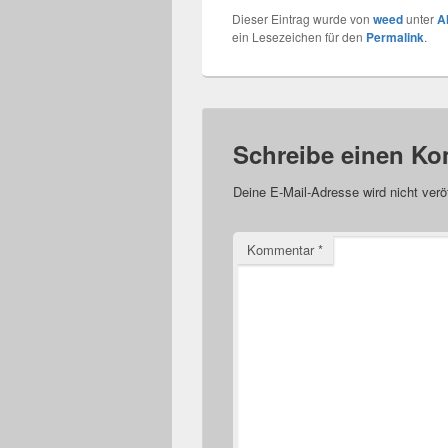
Dieser Eintrag wurde von
weed
unter
A
ein Lesezeichen für den
Permalink
.
Schreibe einen K
Deine E-Mail-Adresse wird nicht veröf
Kommentar
*