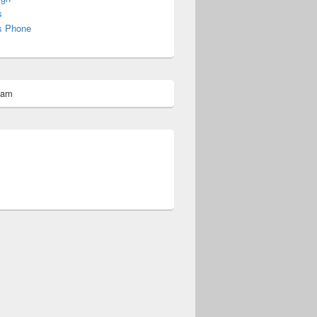
s
s Phone
pam
omberg@ist.worldscoutjamboree.de