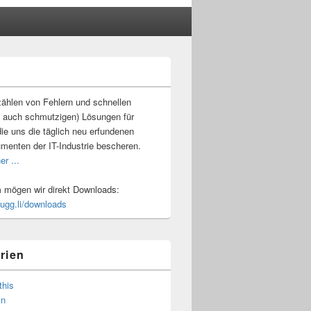
-
ch
ählen von Fehlern und schnellen
 auch schmutzigen) Lösungen für
ie uns die täglich neu erfundenen
umenten der IT-Industrie bescheren.
er ...
mögen wir direkt Downloads:
.ugg.li/downloads
rien
this
in