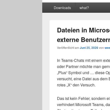
Primäres
Downloads
what?
Menü
Dateien in Micros
externe Benutzer
Veröffentlicht am
Juni 25, 2026
von
we
In Teams-Chats mit einem ext
oder Partner möchte man gern
„Plus“ Symbol und … diese Opt
versucht, eine Datei aus dem E
rotes „X“ den Versuch.
Das ist kein Fehler, sondern e
verhindert Microsoft Teams, 