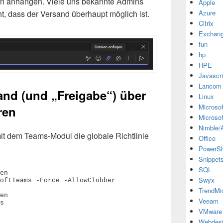
rn anhängen. Viele uns bekannte Admins
Apple
t, dass der Versand überhaupt möglich ist.
Azure
Citrix
Exchan
fun
hp
HPE
Javascri
Lancom
and (und „Freigabe“) über
Linux
Microsof
ren
Microsof
Nimble/A
it dem Teams-Modul die globale Richtlinie
Office
PowerSh
Snippet
SQL
en

Swyx
oftTeams -Force -AllowClobber

TrendMi
en

Veeam
s

VMware
Webdes