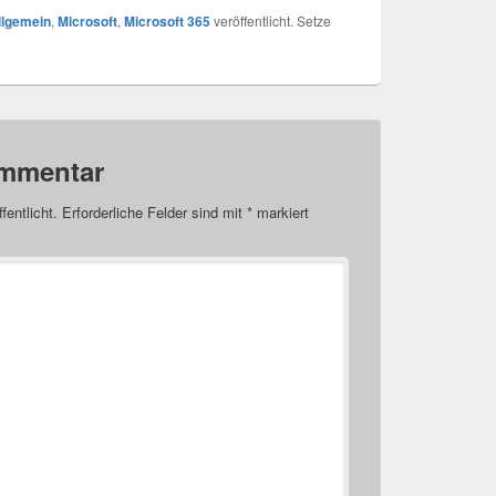
llgemein
,
Microsoft
,
Microsoft 365
veröffentlicht. Setze
ommentar
fentlicht.
Erforderliche Felder sind mit
*
markiert