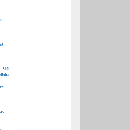
ge
pt
t
t 365
lletra
ell
s
cro
ign