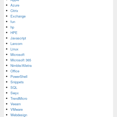
Azure
Citrix
Exchange
fun
hp
HPE
Javascript
Lancom
Linux
Microsoft
Microsoft 365
Nimble/Alletra
Office
PowerShell
Snippets
SQL
Swyx
TrendMicro
Veeam
VMware
Webdesign