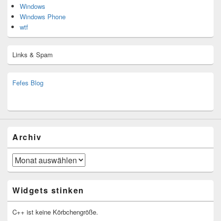
Windows
Windows Phone
wtf
Links & Spam
Fefes Blog
bjoern.stromberg@ist.worldscoutjamboree.de
(decoy)
Archiv
Archiv
Widgets stinken
C++ ist keine Körbchengröße.