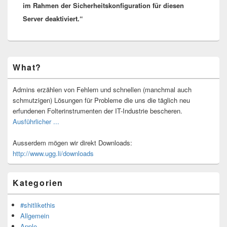
im Rahmen der Sicherheitskonfiguration für diesen
Server deaktiviert.“
Primärer
What?
Seitenleisten-
Widgetbereich
Admins erzählen von Fehlern und schnellen (manchmal auch
schmutzigen) Lösungen für Probleme die uns die täglich neu
erfundenen Folterinstrumenten der IT-Industrie bescheren.
Ausführlicher ...
Ausserdem mögen wir direkt Downloads:
http://www.ugg.li/downloads
Kategorien
#shitlikethis
Allgemein
Apple