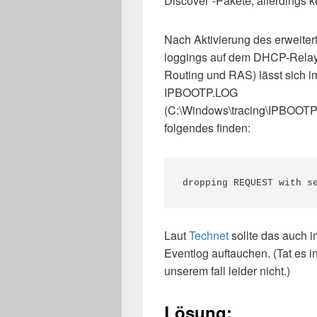
Discover“-Pakete, allerdings k
Nach Aktivierung des erweiter
loggings auf dem DHCP-Relay 
Routing und RAS) lässt sich i
IPBOOTP.LOG
(C:\Windows\tracing\IPBOOTP
folgendes finden:
dropping REQUEST with s
Laut
Technet
sollte das auch i
Eventlog auftauchen. (Tat es i
unserem fall leider nicht.)
Lösung: