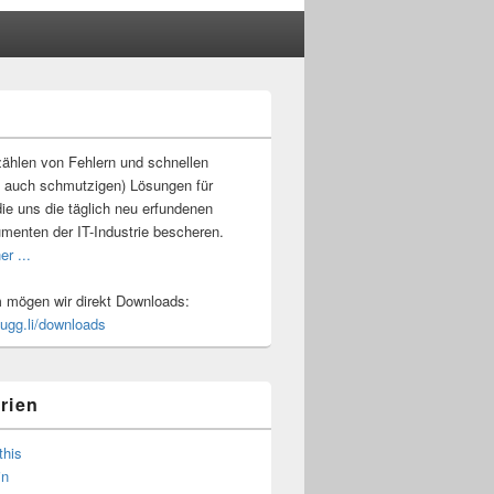
-
ch
ählen von Fehlern und schnellen
 auch schmutzigen) Lösungen für
ie uns die täglich neu erfundenen
umenten der IT-Industrie bescheren.
er ...
mögen wir direkt Downloads:
.ugg.li/downloads
rien
this
in