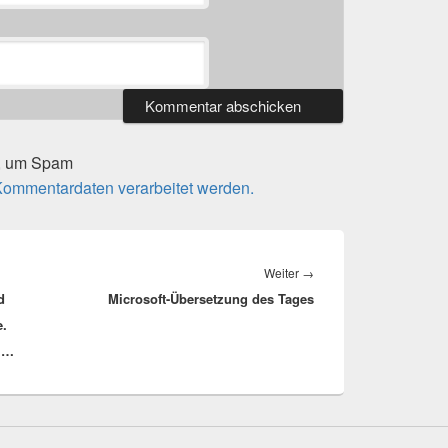
t, um Spam
 Kommentardaten verarbeitet werden.
Nächster
Weiter
→
d
Microsoft-Übersetzung des Tages
Beitrag:
e.
s …