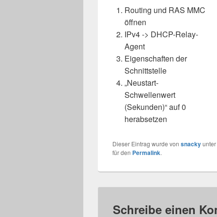
Routing und RAS MMC
öffnen
IPv4 -> DHCP-Relay-
Agent
Eigenschaften der
Schnittstelle
„Neustart-
Schwellenwert
(Sekunden)“ auf 0
herabsetzen
Dieser Eintrag wurde von
snacky
unte
für den
Permalink
.
Schreibe einen K