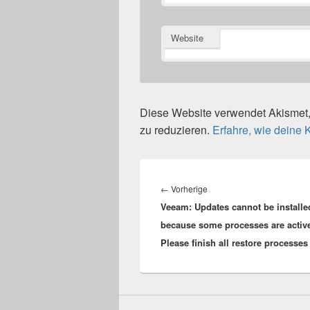
Website
Diese Website verwendet Akisme
zu reduzieren.
Erfahre, wie deine
Beitragsnavigation
Vorheriger
←
Vorherige
Veeam: Updates cannot be installe
Beitrag:
because some processes are activ
Please finish all restore processe