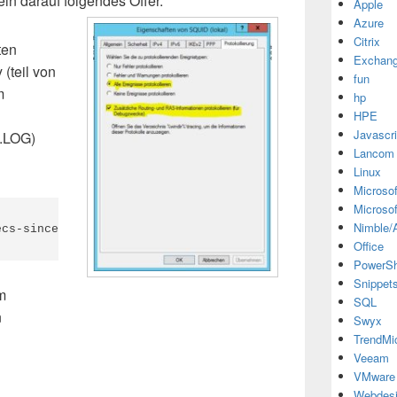
ein darauf folgendes Offer.
Apple
Azure
Citrix
ten
Exchan
(teil von
fun
m
hp
HPE
Javascri
.LOG)
Lancom
Linux
Microsof
Microsof
Nimble/A
ecs-since-boot 0 on interface XX (192.168.X.X)
Office
PowerSh
Snippet
m
SQL
n
Swyx
TrendMi
Veeam
VMware
Webdes