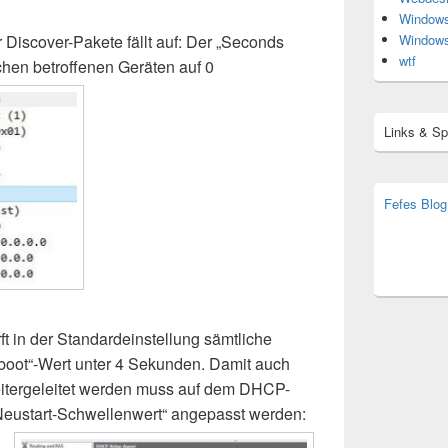
Window
 Discover-Pakete fällt auf: Der „Seconds
Window
wtf
ichen betroffenen Geräten auf 0
Links & S
Fefes Blog
bjoern.str
(decoy)
 in der Standardeinstellung sämtliche
boot“-Wert unter 4 Sekunden. Damit auch
eitergeleitet werden muss auf dem DHCP-
 „Neustart-Schwellenwert“ angepasst werden: