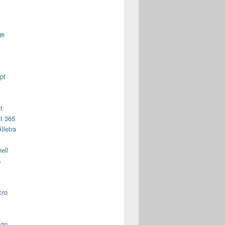
ge
pt
t
t 365
lletra
ell
s
cro
ign