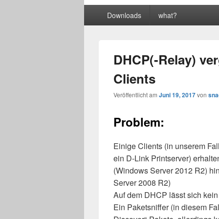
Primäres
Downloads
what?
Menü
DHCP(-Relay) verg
Clients
Veröffentlicht am
Juni 19, 2017
von
sna
Problem:
Einige Clients (in unserem Fa
ein D-Link Printserver) erhal
(Windows Server 2012 R2) hi
Server 2008 R2)
Auf dem DHCP lässt sich kein
Ein Paketsniffer (in diesem F