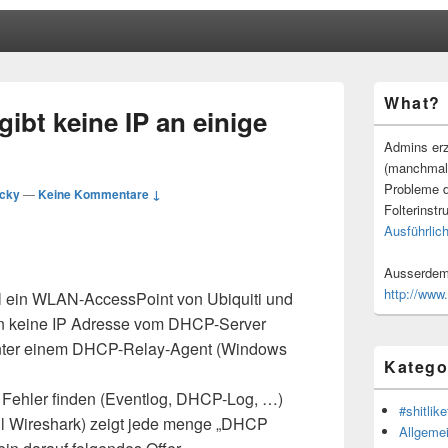
Primärer
What?
Seitenleisten
ibt keine IP an einige
Widgetberei
Admins erz
(manchmal
Probleme d
cky
—
Keine Kommentare ↓
Folterinstr
Ausführlich
Ausserdem 
http://www
ll ein WLAN-AccessPoint von Ubiquiti und
ten keine IP Adresse vom DHCP-Server
nter einem DHCP-Relay-Agent (Windows
Katego
 Fehler finden (Eventlog, DHCP-Log, …)
#shitlike
all Wireshark) zeigt jede menge „DHCP
Allgeme