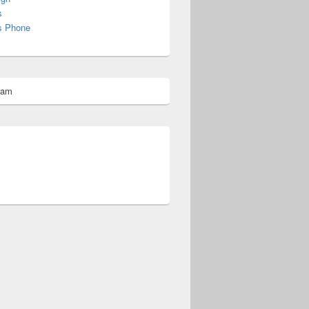
s
s Phone
pam
omberg@ist.worldscoutjamboree.de