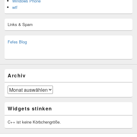
Windows Phone
wtf
Links & Spam
Fefes Blog
bjoern.stromberg@ist.worldscoutjamboree.de
(decoy)
Archiv
Archiv
Widgets stinken
C++ ist keine Körbchengröße.