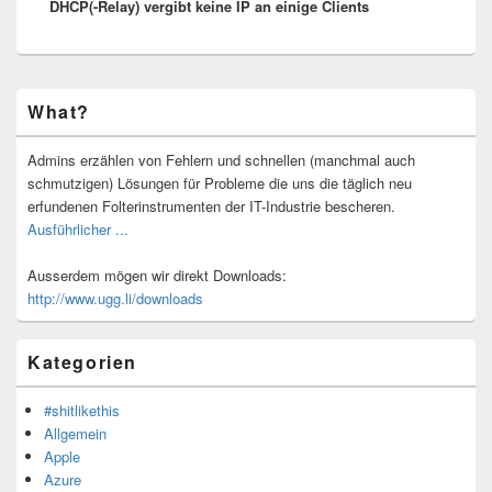
DHCP(-Relay) vergibt keine IP an einige Clients
Beitrag:
Primärer
What?
Seitenleisten-
Widgetbereich
Admins erzählen von Fehlern und schnellen (manchmal auch
schmutzigen) Lösungen für Probleme die uns die täglich neu
erfundenen Folterinstrumenten der IT-Industrie bescheren.
Ausführlicher ...
Ausserdem mögen wir direkt Downloads:
http://www.ugg.li/downloads
Kategorien
#shitlikethis
Allgemein
Apple
Azure