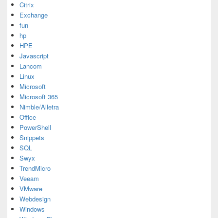
Citrix
Exchange
fun
hp
HPE
Javascript
Lancom
Linux
Microsoft
Microsoft 365
Nimble/Alletra
Office
PowerShell
Snippets
SQL
Swyx
TrendMicro
Veeam
VMware
Webdesign
Windows