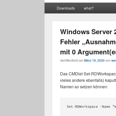
Primäres
Downloads
what?
Menü
Windows Server 
Fehler „Ausnahme
mit 0 Argument(e
Veröffentlicht am
März 19, 2020
von
we
Das CMDlet Set-RDWorkspace 
vieles andere ebenfalls) kaput
Namen so setzen können:
Set-RDWorkspace -Name "