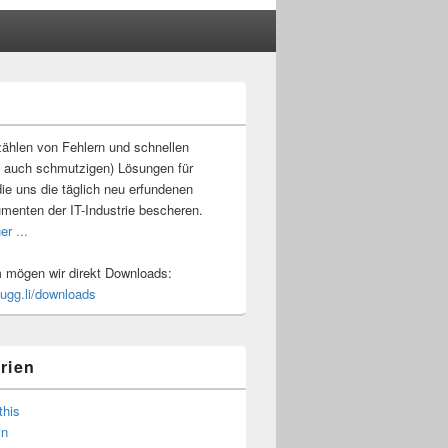
-
ch
ählen von Fehlern und schnellen
 auch schmutzigen) Lösungen für
ie uns die täglich neu erfundenen
umenten der IT-Industrie bescheren.
er ...
mögen wir direkt Downloads:
.ugg.li/downloads
rien
this
in