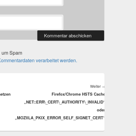
t, um Spam
 Kommentardaten verarbeitet werden.
Nächster
Weiter
→
setzen
Firefox/Chrome HSTS Cache
Beitrag:
„NET::ERR\_CERT\_AUTHORITY\_INVALID“
oder
„MOZIlLA_PKIX_ERROR_SELF_SIGNET_CERT“