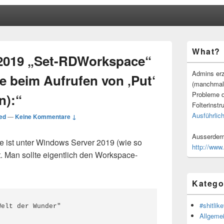
Primärer
What?
Seitenleisten
2019 „Set-RDWorkspace“
Widgetberei
Admins erz
 beim Aufrufen von ‚Put‘
(manchmal
Probleme d
n):“
Folterinstr
Ausführlich
ed
—
Keine Kommentare ↓
Ausserdem 
ist unter Windows Server 2019 (wie so
http://www
t. Man sollte eigentlich den Workspace-
Katego
#shitlike
Welt der Wunder"
Allgeme