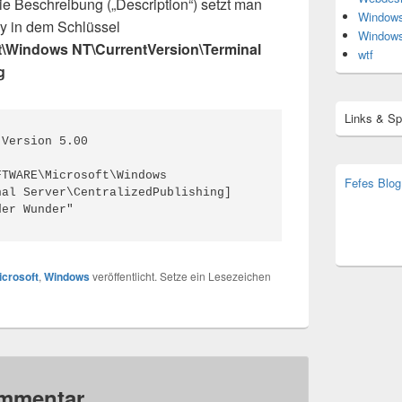
Beschreibung („Description“) setzt man
Window
ry in dem Schlüssel
Window
Windows NT\CurrentVersion\Terminal
wtf
g
Links & S
Version 5.00

Fefes Blog
al Server\CentralizedPublishing]

bjoern.str
(decoy)
icrosoft
,
Windows
veröffentlicht. Setze ein Lesezeichen
ommentar