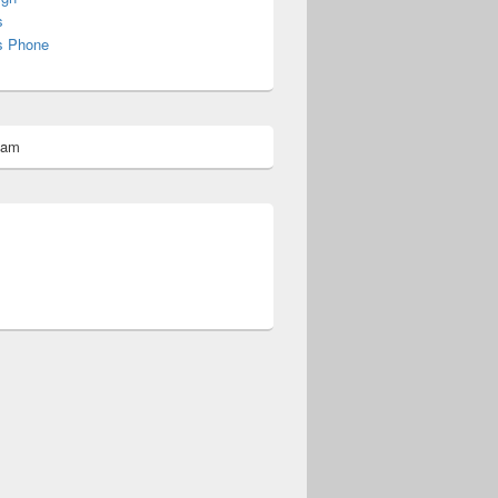
s
s Phone
pam
omberg@ist.worldscoutjamboree.de