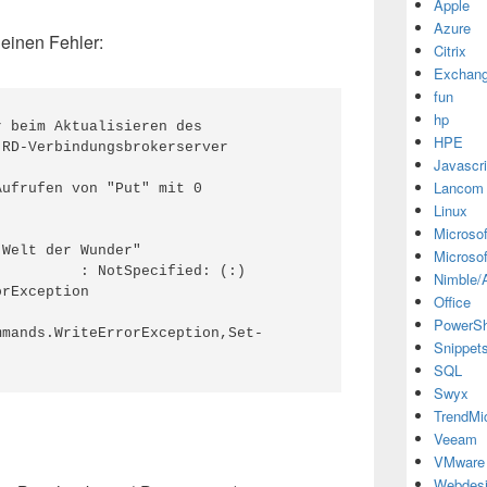
Apple
Azure
 einen Fehler:
Citrix
Exchan
fun
hp
 beim Aktualisieren des 
HPE
RD-Verbindungsbrokerserver

Javascri
Lancom
Linux
Microsof
Microsof
         : NotSpecified: (:) 
Nimble/A
rException

Office
PowerSh
mmands.WriteErrorException,Set-
Snippet
SQL
Swyx
TrendMi
Veeam
VMware
Webdes