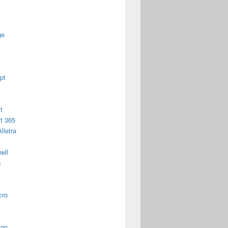
ge
pt
t
t 365
lletra
ell
s
cro
ign