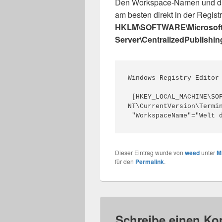
Den Workspace-Namen und die 
am besten direkt in der Regist
HKLM\SOFTWARE\Microsoft\
Server\CentralizedPublishin
Windows Registry Editor 
 [HKEY_LOCAL_MACHINE\SOFTWARE\Microsoft\Windows 
NT\CurrentVersion\Termin
Dieser Eintrag wurde von
weed
unter
M
für den
Permalink
.
Schreibe einen K