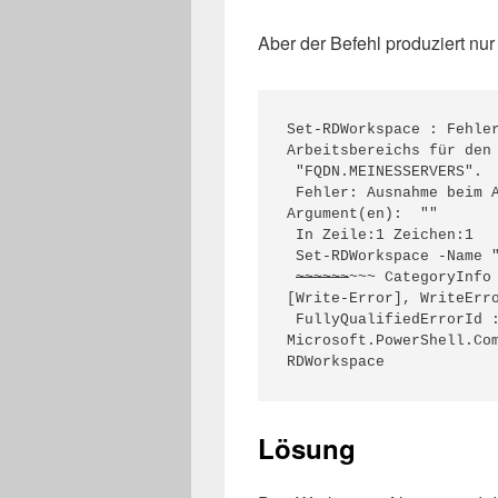
Aber der Befehl produziert nur
Set-RDWorkspace : Fehler
Arbeitsbereichs für den 
 "FQDN.MEINESSERVERS".

 Fehler: Ausnahme beim Aufrufen von "Put" mit 0 
Argument(en):  ""

 In Zeile:1 Zeichen:1

 Set-RDWorkspace -Name "Welt der Wunder"

~~~~~~
~~~ CategoryInfo 
[Write-Error], WriteErro
 FullyQualifiedErrorId : 
Microsoft.PowerShell.Co
RDWorkspace 
Lösung