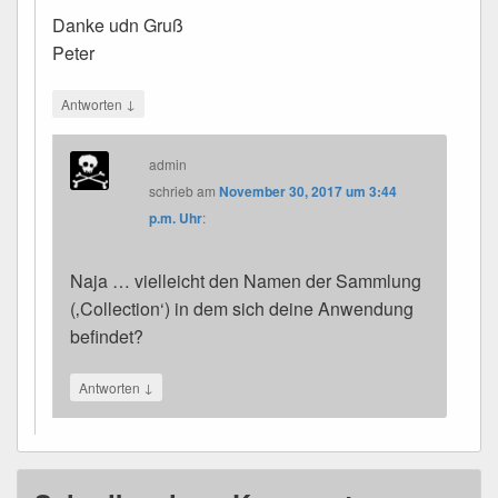
Danke udn Gruß
Peter
↓
Antworten
admin
schrieb
am
November 30, 2017 um 3:44
p.m. Uhr
:
Naja … vielleicht den Namen der Sammlung
(‚Collection‘) in dem sich deine Anwendung
befindet?
↓
Antworten