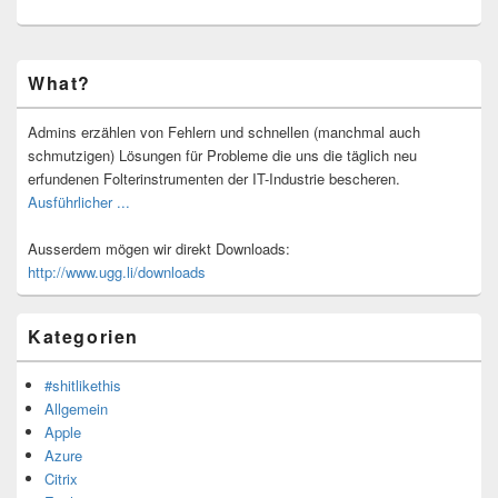
Primärer
What?
Seitenleisten-
Widgetbereich
Admins erzählen von Fehlern und schnellen (manchmal auch
schmutzigen) Lösungen für Probleme die uns die täglich neu
erfundenen Folterinstrumenten der IT-Industrie bescheren.
Ausführlicher ...
Ausserdem mögen wir direkt Downloads:
http://www.ugg.li/downloads
Kategorien
#shitlikethis
Allgemein
Apple
Azure
Citrix