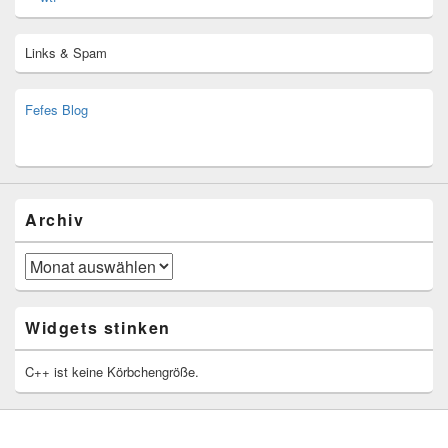
Links & Spam
Fefes Blog
bjoern.stromberg@ist.worldscoutjamboree.de
(decoy)
Archiv
Archiv
Widgets stinken
C++ ist keine Körbchengröße.