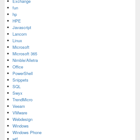
Exchange
fun
hp
HPE
Javascript
Lancom
Linux
Microsoft
Microsoft 365
Nimble/Alletra
Office
PowerShell
Snippets
SQL
Swyx
TrendMicro
Veeam
VMware
Webdesign
Windows
Windows Phone
wtf