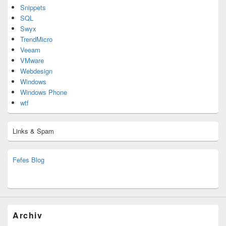
Snippets
SQL
Swyx
TrendMicro
Veeam
VMware
Webdesign
Windows
Windows Phone
wtf
Links & Spam
Fefes Blog
bjoern.stromberg@ist.worldscoutjamboree.de
(decoy)
Archiv