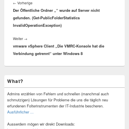
Vorheriger
←
Vorherige
Der Öffentliche Ordner „“ wurde auf Server nicht
Beitrag:
gefunden. (Get-PublicFolderStatistics
InvalidOperationException)
Nächster
Weiter
→
vmware vSphere Client „Die VMRC-Konsole hat die
Beitrag:
Verbindung getrennt“ unter Windows 8
Primärer
What?
Seitenleisten-
Widgetbereich
Admins erzählen von Fehlern und schnellen (manchmal auch
schmutzigen) Lösungen für Probleme die uns die täglich neu
erfundenen Folterinstrumenten der IT-Industrie bescheren.
Ausführlicher ...
Ausserdem mögen wir direkt Downloads: