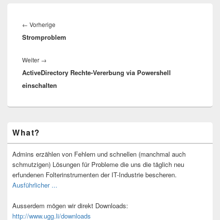
Beitragsnavigation
Vorheriger
←
Vorherige
Stromproblem
Beitrag:
Nächster
Weiter
→
ActiveDirectory Rechte-Vererbung via Powershell
Beitrag:
einschalten
Primärer
What?
Seitenleisten-
Widgetbereich
Admins erzählen von Fehlern und schnellen (manchmal auch
schmutzigen) Lösungen für Probleme die uns die täglich neu
erfundenen Folterinstrumenten der IT-Industrie bescheren.
Ausführlicher ...
Ausserdem mögen wir direkt Downloads:
http://www.ugg.li/downloads