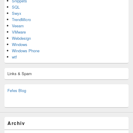
Snippets
SQL
Swyx
TrendMicro
Veeam
VMware
Webdesign
Windows
Windows Phone
wtf
Links & Spam
Fefes Blog
bjoern.stromberg@ist.worldscoutjamboree.de
(decoy)
Archiv