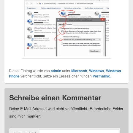
Dieser Eintrag wurde von
admin
unter
Microsoft
,
Windows
,
Windows
Phone
veröffentlicht. Setze ein Lesezeichen für den
Permalink
.
Schreibe einen Kommentar
Deine E-Mail-Adresse wird nicht veröffentlicht.
Erforderliche Felder
sind mit
*
markiert