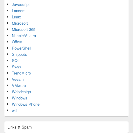
Javascript
Lancom
Linux
Microsoft
Microsoft 365
Nimble/Alletra
Office
PowerShell
Snippets
SQL
Swyx
TrendMicro
Veeam
VMware
Webdesign
Windows
Windows Phone
wtf
Links & Spam