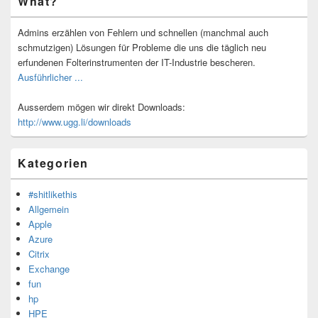
What?
Seitenleisten-
Widgetbereich
Admins erzählen von Fehlern und schnellen (manchmal auch
schmutzigen) Lösungen für Probleme die uns die täglich neu
erfundenen Folterinstrumenten der IT-Industrie bescheren.
Ausführlicher ...
Ausserdem mögen wir direkt Downloads:
http://www.ugg.li/downloads
Kategorien
#shitlikethis
Allgemein
Apple
Azure
Citrix
Exchange
fun
hp
HPE