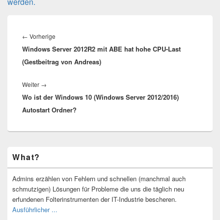
werden.
Beitragsnavigation
Vorheriger
←
Vorherige
Windows Server 2012R2 mit ABE hat hohe CPU-Last
Beitrag:
(Gestbeitrag von Andreas)
Nächster
Weiter
→
Wo ist der Windows 10 (Windows Server 2012/2016)
Beitrag:
Autostart Ordner?
Primärer
What?
Seitenleisten-
Widgetbereich
Admins erzählen von Fehlern und schnellen (manchmal auch
schmutzigen) Lösungen für Probleme die uns die täglich neu
erfundenen Folterinstrumenten der IT-Industrie bescheren.
Ausführlicher ...