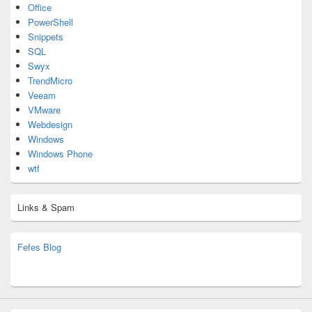
Office
PowerShell
Snippets
SQL
Swyx
TrendMicro
Veeam
VMware
Webdesign
Windows
Windows Phone
wtf
Links & Spam
Fefes Blog
bjoern.stromberg@ist.worldscoutjamboree.de
(decoy)