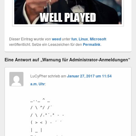
Dieser Eintrag wurde von
weed
unter
fun
,
Linux
,
Microsoft
veröffentlicht. Setze ein Lesezeichen für den
Permalink
.
Eine Antwort auf „Warnung für Administrator-Anmeldungen“
LuCyPher
schrieb
am
Januar 27, 2017 um 11:54
a.m. Uhr
:
_.._ ^ _
/ \ ^/ /´
/ \ /.°´.° - -
( > < ) - ´ ´
| _ |