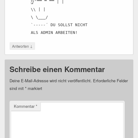
/̵͇̿̿/’̿̿ ̿ ̿̿ | |
\\ | |
\ \___/
`-----´ DU SOLLST NICHT
ALS ADMIN ARBEITEN!
↓
Antworten
Schreibe einen Kommentar
Deine E-Mail-Adresse wird nicht veröffentlicht.
Erforderliche Felder
sind mit
*
markiert
Kommentar
*