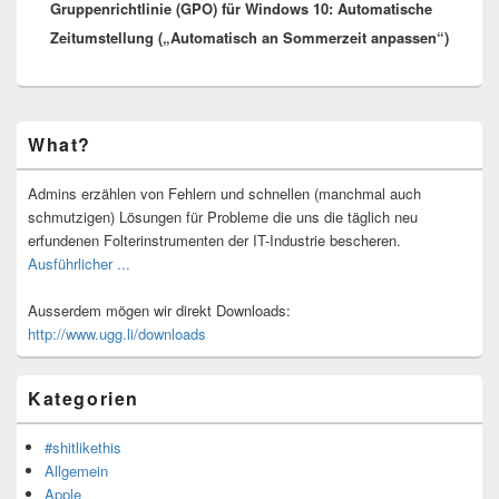
Gruppenrichtlinie (GPO) für Windows 10: Automatische
Beitrag:
Zeitumstellung („Automatisch an Sommerzeit anpassen“)
Primärer
What?
Seitenleisten-
Widgetbereich
Admins erzählen von Fehlern und schnellen (manchmal auch
schmutzigen) Lösungen für Probleme die uns die täglich neu
erfundenen Folterinstrumenten der IT-Industrie bescheren.
Ausführlicher ...
Ausserdem mögen wir direkt Downloads:
http://www.ugg.li/downloads
Kategorien
#shitlikethis
Allgemein
Apple