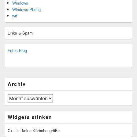
Windows
Windows Phone
wtf
Links & Spam
Fefes Blog
bjoern.stromberg@ist.worldscoutjamboree.de
(decoy)
Archiv
Archiv
Widgets stinken
C++ ist keine Körbchengröße.