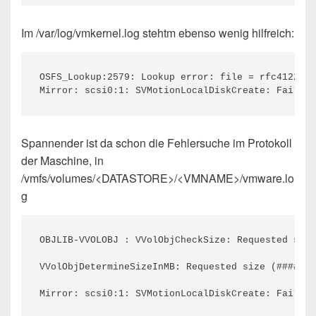
Im /var/log/vmkernel.log stehtm ebenso wenig hilfreich:
OSFS_Lookup:2579: Lookup error: file = rfc4122.b4
Mirror: scsi0:1: SVMotionLocalDiskCreate: Failed 
Spannender ist da schon die Fehlersuche im Protokoll
der Maschine, in
/vmfs/volumes/<DATASTORE>/<VMNAME>/vmware.lo
g
OBJLIB-VVOLOBJ : VVolObjCheckSize: Requested size
VVolObjDetermineSizeInMB: Requested size (#####) 
Mirror: scsi0:1: SVMotionLocalDiskCreate: Failed 