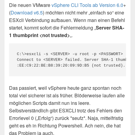
Die neuen VMware
vSphere CLI Tools ab Version 6.0
+
(
Download v6.5
) möchten nicht mehr „einfach so“ eine
ESXcli Verbindung aufbauen. Wenn man einen Befehl
startet, kommt sofort die Fehlermeldung „
Server SHA-
1 thumbprint <not trusted>
„.
C:\>esxcli -s <SERVER> -u root -p <PASSWORT>

Connect to <SERVER> failed. Server SHA-1 thumbpri
Das passiert, weil vSphere heute ganz spontan noch
total viel sicherer ist als früher. Blöderweise laufen alle
möglichen Scripts damit nun ins leere.
Selbstverständlich gibt ESXCLI trotz des Fehlers den
Errorlevel 0 („Erfolg“) zurück *seufz*. Naja, mittelfristig
geht es eh in Richtung Powershell. Ach nein, die hat
das Problem ja auch.