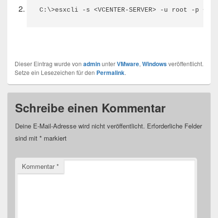
C:\>esxcli -s <VCENTER-SERVER> -u root -p <PA
Dieser Eintrag wurde von
admin
unter
VMware
,
Windows
veröffentlicht.
Setze ein Lesezeichen für den
Permalink
.
Schreibe einen Kommentar
Deine E-Mail-Adresse wird nicht veröffentlicht.
Erforderliche Felder
sind mit
*
markiert
Kommentar
*