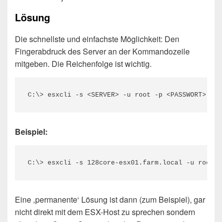
Lösung
Die schnellste und einfachste Möglichkeit: Den
Fingerabdruck des Server an der Kommandozeile
mitgeben. Die Reichenfolge ist wichtig.
C:\> esxcli -s <SERVER> -u root -p <PASSWORT> 
--t
Beispiel:
C:\> esxcli -s 128core-esx01.farm.local -u root -
Eine ‚permanente‘ Lösung ist dann (zum Beispiel), gar
nicht direkt mit dem ESX-Host zu sprechen sondern