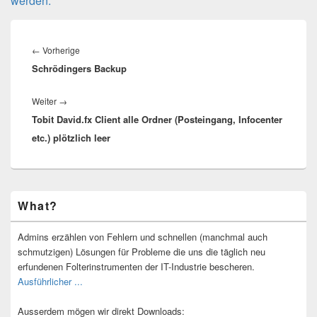
werden.
Beitragsnavigation
Vorheriger
←
Vorherige
Schrödingers Backup
Beitrag:
Nächster
Weiter
→
Tobit David.fx Client alle Ordner (Posteingang, Infocenter
Beitrag:
etc.) plötzlich leer
Primärer
What?
Seitenleisten-
Widgetbereich
Admins erzählen von Fehlern und schnellen (manchmal auch
schmutzigen) Lösungen für Probleme die uns die täglich neu
erfundenen Folterinstrumenten der IT-Industrie bescheren.
Ausführlicher ...
Ausserdem mögen wir direkt Downloads: