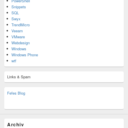
PowerShell
Snippets
SQL
Swyx
TrendMicro
Veeam
VMware
Webdesign
Windows
Windows Phone
wtf
Links & Spam
Fefes Blog
bjoern.stromberg@ist.worldscoutjamboree.de
(decoy)
Archiv