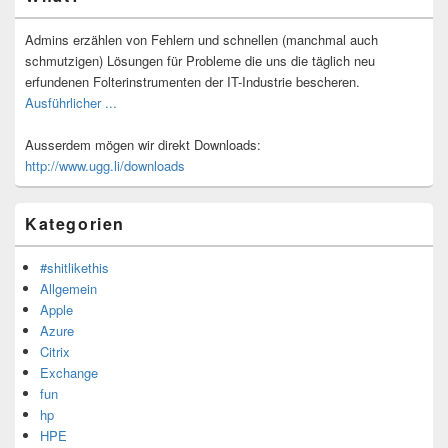
Seitenleisten-
Widgetbereich
Admins erzählen von Fehlern und schnellen (manchmal auch
schmutzigen) Lösungen für Probleme die uns die täglich neu
erfundenen Folterinstrumenten der IT-Industrie bescheren.
Ausführlicher ...
Ausserdem mögen wir direkt Downloads:
http://www.ugg.li/downloads
Kategorien
#shitlikethis
Allgemein
Apple
Azure
Citrix
Exchange
fun
hp
HPE