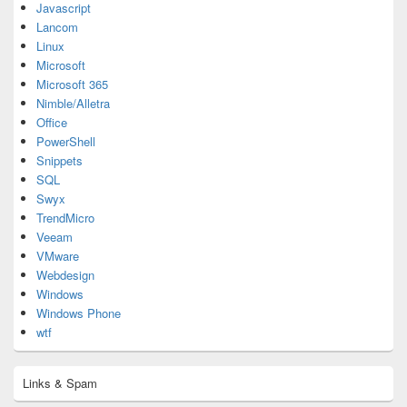
Javascript
Lancom
Linux
Microsoft
Microsoft 365
Nimble/Alletra
Office
PowerShell
Snippets
SQL
Swyx
TrendMicro
Veeam
VMware
Webdesign
Windows
Windows Phone
wtf
Links & Spam