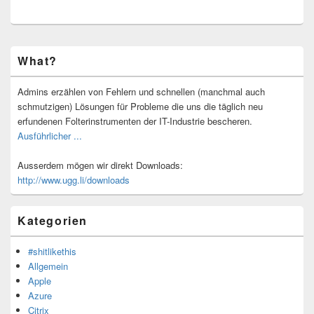
Primärer
What?
Seitenleisten-
Widgetbereich
Admins erzählen von Fehlern und schnellen (manchmal auch
schmutzigen) Lösungen für Probleme die uns die täglich neu
erfundenen Folterinstrumenten der IT-Industrie bescheren.
Ausführlicher ...
Ausserdem mögen wir direkt Downloads:
http://www.ugg.li/downloads
Kategorien
#shitlikethis
Allgemein
Apple
Azure
Citrix