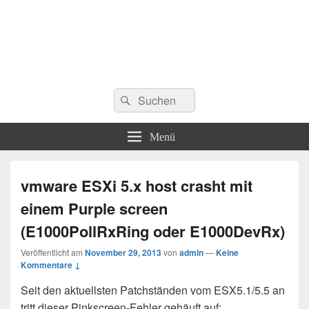
Suchen
Suchen
nach:
Menü
vmware ESXi 5.x host crasht mit
einem Purple screen
(E1000PollRxRing oder E1000DevRx)
Veröffentlicht am
November 29, 2013
von
admin
—
Keine
Kommentare ↓
Seit den aktuellsten Patchständen vom ESX5.1/5.5 an
tritt dieser Pinkscreen-Fehler gehäuft auf: