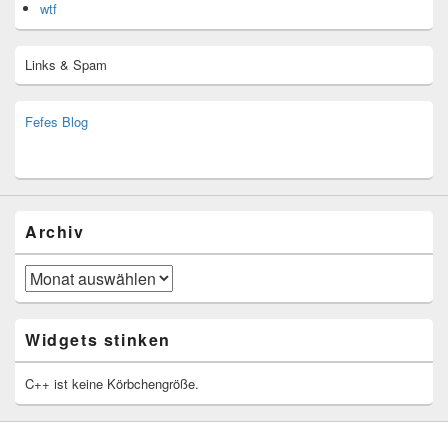
wtf
Links & Spam
Fefes Blog
bjoern.stromberg@ist.worldscoutjamboree.de
(decoy)
Archiv
Archiv
Widgets stinken
C++ ist keine Körbchengröße.