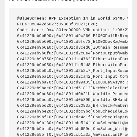
@BlueScreen: #PF Exception 14 in world 63406:vmas
PTEs:0x8442d5027;0x383f35027;0x0;

Code start: 0x41801cc00000 VMK uptime: 1:08:27:56
0x41229eb9b590:[0x41801cd9c266]E1000PollRxRing@vm
0x41229eb9b600:[0x41801cd9fc73]E1000DevRx@vmkerne
0x41229eb9b6a0:[0x41801cd3ced0]IOChain_Resume@vmk
0x41229eb9b6f0:[0x41801cd2c0e4]PortOutput@vmkerne
0x41229eb9b750:[0x41801d1e476f]EtherswitchForward
0x41229eb9b950:[0x41801d1e5fd8]EtherswitchPortDis
0x41229eb9b9c0:[0x41801cd2b2c7]Port_InputResume@v
0x41229eb9ba10:[0x41801cd2ca42]Port_Input_Committ
0x41229eb9ba70:[0x41801cd99a05]E1000DevAsyncTx@vm
0x41229eb9bae0:[0x41801cd51813]NetWorldletPerVMCB
0x41229eb9bc60:[0x41801cd0b21b]WorldletProcessQue
0x41229eb9bca0:[0x41801cd0b895]WorldletBHHandler@
0x41229eb9bd20:[0x41801cc2083a]BH_Check@vmkernel#
0x41229eb9be20:[0x41801cdbc9bc]CpuSchedIdleLoopIn
0x41229eb9bf10:[0x41801cdc4c1f]CpuSchedDispatch@v
0x41229eb9bf80:[0x41801cdc5f4f]CpuSchedWait@vmker
0x41229eb9bfa0:[0x41801cdc659e]CpuSched_Wait@vmke
0x41229eb9bff0:[0x41801ccb1a3a]VmAssistantProcess