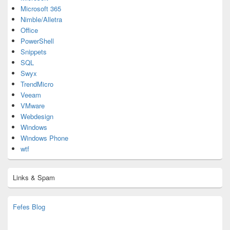
Microsoft 365
Nimble/Alletra
Office
PowerShell
Snippets
SQL
Swyx
TrendMicro
Veeam
VMware
Webdesign
Windows
Windows Phone
wtf
Links & Spam
Fefes Blog
bjoern.stromberg@ist.worldscoutjamboree.de
(decoy)