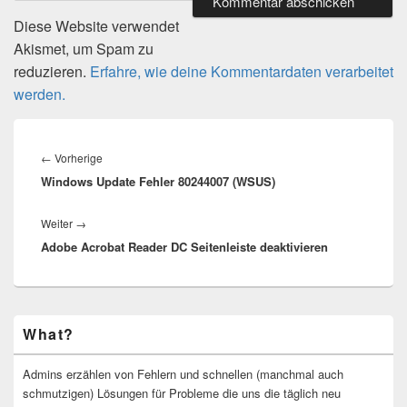
Diese Website verwendet
Akismet, um Spam zu
reduzieren.
Erfahre, wie deine Kommentardaten verarbeitet
werden.
Beitragsnavigation
Vorheriger
←
Vorherige
Windows Update Fehler 80244007 (WSUS)
Beitrag:
Nächster
Weiter
→
Adobe Acrobat Reader DC Seitenleiste deaktivieren
Beitrag:
Primärer
What?
Seitenleisten-
Widgetbereich
Admins erzählen von Fehlern und schnellen (manchmal auch
schmutzigen) Lösungen für Probleme die uns die täglich neu