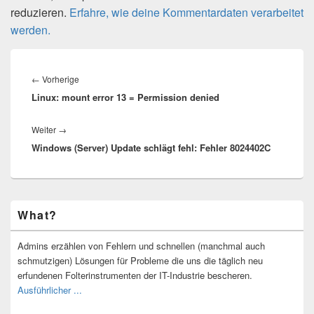
reduzieren.
Erfahre, wie deine Kommentardaten verarbeitet
werden.
Beitragsnavigation
Vorheriger
←
Vorherige
Linux: mount error 13 = Permission denied
Beitrag:
Nächster
Weiter
→
Windows (Server) Update schlägt fehl: Fehler 8024402C
Beitrag:
Primärer
What?
Seitenleisten-
Widgetbereich
Admins erzählen von Fehlern und schnellen (manchmal auch
schmutzigen) Lösungen für Probleme die uns die täglich neu
erfundenen Folterinstrumenten der IT-Industrie bescheren.
Ausführlicher ...