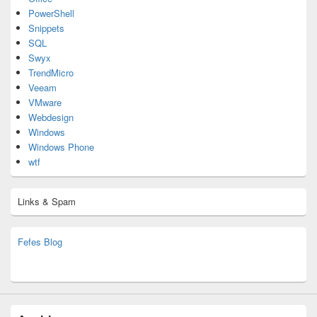
PowerShell
Snippets
SQL
Swyx
TrendMicro
Veeam
VMware
Webdesign
Windows
Windows Phone
wtf
Links & Spam
Fefes Blog
bjoern.stromberg@ist.worldscoutjamboree.de
(decoy)