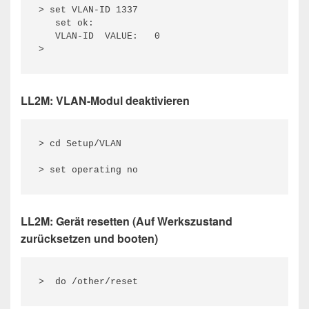
> set VLAN-ID 1337

   set ok:

   VLAN-ID  VALUE:   0 

>
LL2M: VLAN-Modul deaktivieren
> cd Setup/VLAN

> set operating no
LL2M: Gerät resetten (Auf Werkszustand
zurücksetzen und booten)
>  do /other/reset 