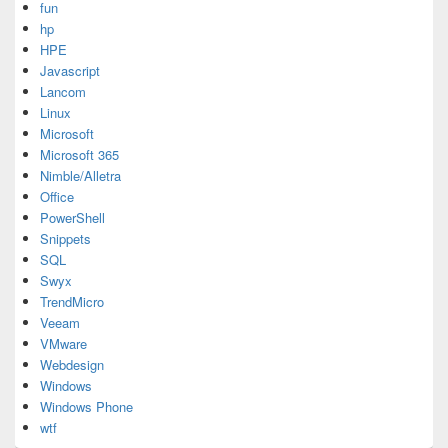
fun
hp
HPE
Javascript
Lancom
Linux
Microsoft
Microsoft 365
Nimble/Alletra
Office
PowerShell
Snippets
SQL
Swyx
TrendMicro
Veeam
VMware
Webdesign
Windows
Windows Phone
wtf