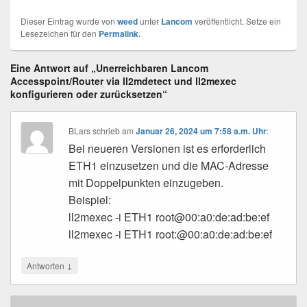
Dieser Eintrag wurde von
weed
unter
Lancom
veröffentlicht. Setze ein
Lesezeichen für den
Permalink
.
Eine Antwort auf „Unerreichbaren Lancom
Accesspoint/Router via ll2mdetect und ll2mexec
konfigurieren oder zurücksetzen“
BLars
schrieb
am
Januar 26, 2024 um 7:58 a.m. Uhr
:
Bei neueren Versionen ist es erforderlich
ETH1 einzusetzen und die MAC-Adresse
mit Doppelpunkten einzugeben.
Beispiel:
ll2mexec -i ETH1 root@00:a0:de:ad:be:ef
ll2mexec -i ETH1 root:@00:a0:de:ad:be:ef
↓
Antworten