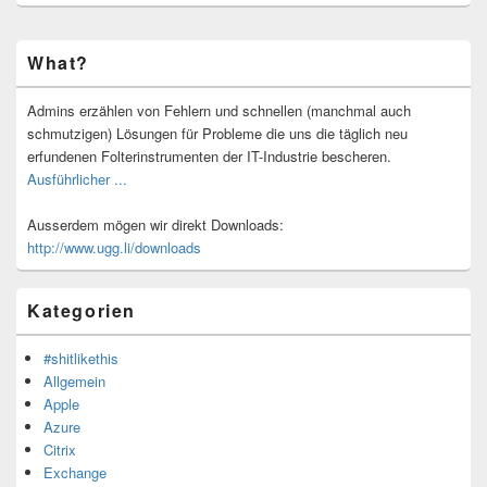
Primärer
What?
Seitenleisten-
Widgetbereich
Admins erzählen von Fehlern und schnellen (manchmal auch
schmutzigen) Lösungen für Probleme die uns die täglich neu
erfundenen Folterinstrumenten der IT-Industrie bescheren.
Ausführlicher ...
Ausserdem mögen wir direkt Downloads:
http://www.ugg.li/downloads
Kategorien
#shitlikethis
Allgemein
Apple
Azure
Citrix
Exchange