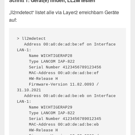
Schritt 1: Gerät(e) finden, LL2M testen
„ll2mdetect“ listet alle via Layer2 erreichbarn Geräte
auf:
> ll2mdetect

   Address 00:a0:de:ad:be:ef on Interface 
LAN-1:

     Name WICHTIGERAP28

     Type LANCOM IAP-822

     Serial Number 4123456789123456

     MAC-Address 00:a0:de:ad:be:ef

     HW-Release H

     Firmware-Version 11.82.0093 / 
31.10.2021

   Address 00:a0:de:ad:be:eb on Interface 
LAN-1:

     Name WICHTIGERAP29

     Type LANCOM IAP-822

     Serial Number 4123456789012345

     MAC-Address 00:a0:de:ad:be:eb

     HW-Release H
