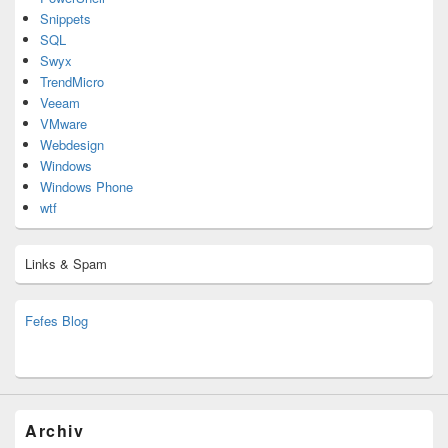
Snippets
SQL
Swyx
TrendMicro
Veeam
VMware
Webdesign
Windows
Windows Phone
wtf
Links & Spam
Fefes Blog
bjoern.stromberg@ist.worldscoutjamboree.de
(decoy)
Archiv