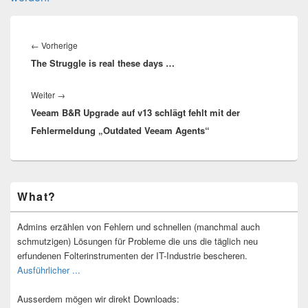
Beitragsnavigation
Vorheriger
←
Vorherige
The Struggle is real these days …
Beitrag:
Nächster
Weiter
→
Veeam B&R Upgrade auf v13 schlägt fehlt mit der
Beitrag:
Fehlermeldung „Outdated Veeam Agents“
Primärer
What?
Seitenleisten-
Widgetbereich
Admins erzählen von Fehlern und schnellen (manchmal auch
schmutzigen) Lösungen für Probleme die uns die täglich neu
erfundenen Folterinstrumenten der IT-Industrie bescheren.
Ausführlicher ...
Ausserdem mögen wir direkt Downloads: