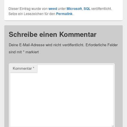
Dieser Eintrag wurde von
weed
unter
Microsoft
,
SQL
veröffentlicht.
Setze ein Lesezeichen für den
Permalink
.
Schreibe einen Kommentar
Deine E-Mail-Adresse wird nicht veröffentlicht.
Erforderliche Felder
sind mit
*
markiert
Kommentar
*