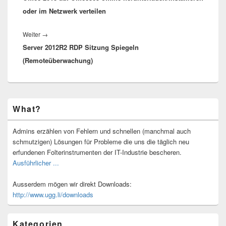
oder im Netzwerk verteilen
Nächster
Weiter
→
Server 2012R2 RDP Sitzung Spiegeln
Beitrag:
(Remoteüberwachung)
Primärer
What?
Seitenleisten-
Widgetbereich
Admins erzählen von Fehlern und schnellen (manchmal auch
schmutzigen) Lösungen für Probleme die uns die täglich neu
erfundenen Folterinstrumenten der IT-Industrie bescheren.
Ausführlicher ...
Ausserdem mögen wir direkt Downloads:
http://www.ugg.li/downloads
Kategorien