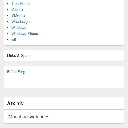
TrendMicro
Veeam
VMware
Webdesign
Windows
Windows Phone
wtf
Links & Spam
Fefes Blog
bjoern.stromberg@ist.worldscoutjamboree.de
(decoy)
Archiv
Archiv