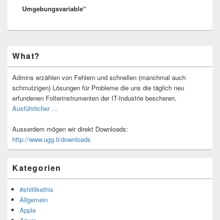
Umgebungsvariable“
Primärer
What?
Seitenleisten-
Widgetbereich
Admins erzählen von Fehlern und schnellen (manchmal auch
schmutzigen) Lösungen für Probleme die uns die täglich neu
erfundenen Folterinstrumenten der IT-Industrie bescheren.
Ausführlicher ...
Ausserdem mögen wir direkt Downloads:
http://www.ugg.li/downloads
Kategorien
#shitlikethis
Allgemein
Apple