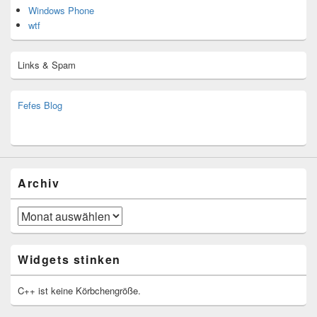
Windows Phone
wtf
Links & Spam
Fefes Blog
bjoern.stromberg@ist.worldscoutjamboree.de
(decoy)
Archiv
Archiv
Widgets stinken
C++ ist keine Körbchengröße.