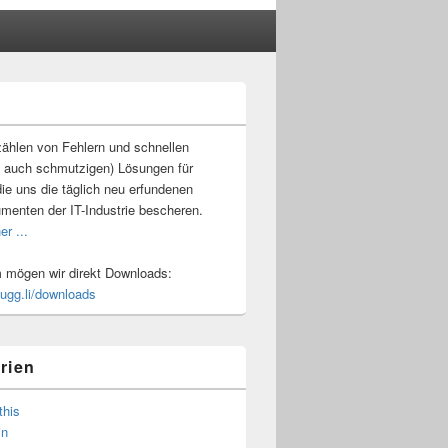
-
ch
ählen von Fehlern und schnellen
 auch schmutzigen) Lösungen für
ie uns die täglich neu erfundenen
umenten der IT-Industrie bescheren.
er ...
mögen wir direkt Downloads:
.ugg.li/downloads
rien
this
in