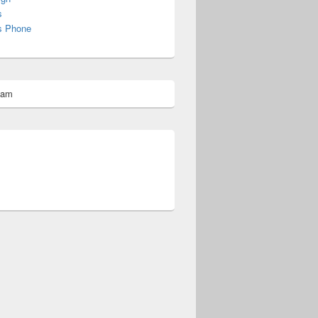
s
s Phone
pam
omberg@ist.worldscoutjamboree.de