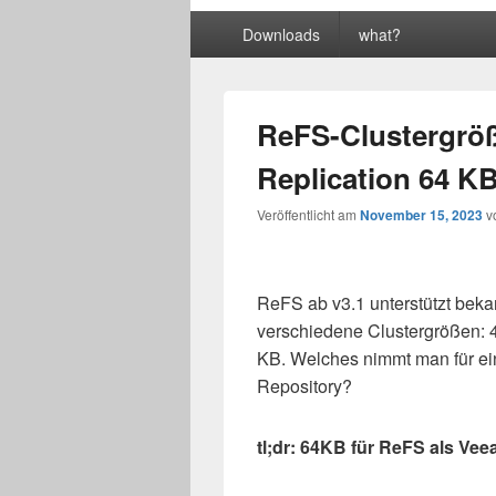
Primäres
Downloads
what?
Menü
ReFS-Clustergrö
Replication 64 K
Veröffentlicht am
November 15, 2023
v
ReFS ab v3.1 unterstützt beka
verschiedene Clustergrößen: 
KB. Welches nimmt man für e
Repository?
tl;dr: 64KB für ReFS als Ve