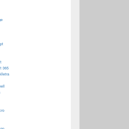
ge
pt
t
t 365
lletra
ell
s
cro
ign