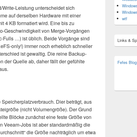
Window
/Write-Leistung unterscheidet sich
Window
ume auf derselben Hardware mit einer
wtf
t 4 KB formatiert wird. Eine bis zu
tto-Geschwindigkeit von Merge-Vorgängen
c-Fulls …) ist üblich. Beide Vorgänge sind
Links & S
eFS-only!) immer noch erheblich schneller
terschied ist gewaltig. Die reine Backup-
 der Quelle ab, daher fällt der gefühlte
Fefes Blog
aus.
bjoern.str
(decoy)
he Speicherplatzverbrauch. Dier beträgt, aus
teigröße (nicht Volumengröße). Der Grund
ellte Blöcke zunächst eine feste Größe von
en Veeam-Jobs ist aber standardmäßig die
Durchschnitt“ die Größe nachträglich um etwa