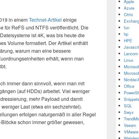
Apple
Azure
Citrix
2019 in einem
Technet-Artikel
einige
Exchan
e für ReFS und NTFS veröffentlicht. Die
fun
hp
Dateisysteme ist 4K, was bis heute die
HPE
s Volume formatiert. Der Artikel enthält
Javascri
rklärung, warum man eine bessere
Lancom
uordnungseinheiten erhält, wenn man
Linux
ibt.
Microsof
Microsof
Nimble/A
ich immer dann sinnvoll, wenn man mit
Office
gängen (auf HDDs) arbeitet. Viel weniger
PowerSh
dressierung, mehr Payload und damit
Snippet
SQL
 weniger Last (etwa ein sechzehntel).
Swyx
llungen erfolgen naturgemäß in aller Regel
TrendMi
m-Blöcke schon immer größer gewesen,
Veeam
VMware
Webdes