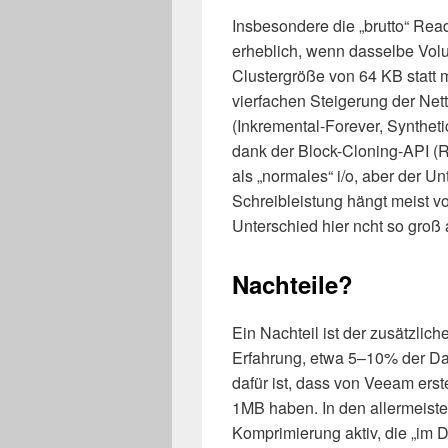
Insbesondere die „brutto“ Read
erheblich, wenn dasselbe Vol
Clustergröße von 64 KB statt mi
vierfachen Steigerung der Ne
(Inkremental-Forever, Syntheti
dank der Block-Cloning-API (R
als „normales“ i/o, aber der Un
Schreibleistung hängt meist von
Unterschied hier ncht so groß 
Nachteile?
Ein Nachteil ist der zusätzlic
Erfahrung, etwa 5–10% der Da
dafür ist, dass von Veeam erst
1MB haben. In den allermeist
Komprimierung aktiv, die „im 