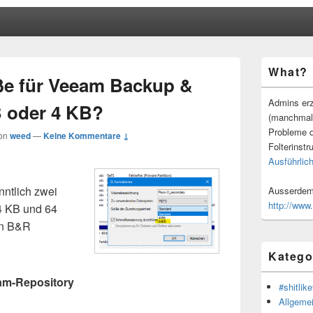
Primärer
What?
Seitenleisten
ße für Veeam Backup &
Widgetberei
Admins erz
B oder 4 KB?
(manchmal
Probleme d
on
weed
—
Keine Kommentare ↓
Folterinstr
Ausführlich
nntlich zwei
Ausserdem 
http://www
4 KB und 64
in B&R
Katego
eam-Repository
#shitlike
Allgeme