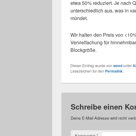
etwa 50% reduziert. Je nach Que
unterschiedlich aus, was in v
mündet.
Wir halten den Preis von <10%
Vervielfachung für hinnehmba
Blockgröße.
Dieser Eintrag wurde von
weed
unter
A
Lesezeichen für den
Permalink
.
Schreibe einen K
Deine E-Mail-Adresse wird nicht veröf
Kommentar
*