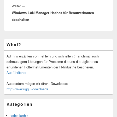
Nächster
Weiter
→
Windows LAN Manager-Hashes für Benutzerkonten
Beitrag:
abschalten
Primärer
What?
Seitenleisten-
Widgetbereich
Admins erzählen von Fehlern und schnellen (manchmal auch
schmutzigen) Lösungen für Probleme die uns die täglich neu
erfundenen Folterinstrumenten der IT-Industrie bescheren.
Ausführlicher ...
Ausserdem mögen wir direkt Downloads:
http://www.ugg.li/downloads
Kategorien
#shitlikethis