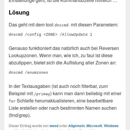
Einstellunge geht, ist die Kommandozeile hilfreich …
Lösung
Das geht mit dem tool
mit diesen Parametern:
dnscmd
dnscmd /config <ZONE> /AllowUpdate 1
Genauso funktioniert das natürlich auch bei Reversen
Lookupzonen. Wenn man, wie ich, zu faul ist diese
abzutippen, bietet sich die Auflistung aller Zonen an:
dnscmd /enumzones
In der Textausgaben (ist auch noch filterbar, zum
Beispiel mit
) kann man dann beliebig mit einer
/primay
Schleife herumaktualisieren, eine bearbeitbare
for
Liste erstellen oder nach bestimmten Namen suchen
(find/grep).
Dieser Eintrag wurde von
weed
unter
Allgemein
,
Microsoft
,
Windows