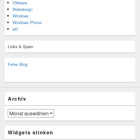
VMware
Webdesign
Windows
Windows Phone
wtf
Links & Spam
Fefes Blog
bjoern.stromberg@ist.worldscoutjamboree.de
(decoy)
Archiv
Archiv
Widgets stinken