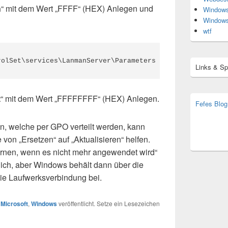
n
“ mit dem Wert „FFFF“ (HEX) Anlegen und
Window
Window
wtf
rolSet\services\LanmanServer\Parameters
Links & S
t
“ mit dem Wert „FFFFFFFF“ (HEX) Anlegen.
Fefes Blog
bjoern.str
(decoy)
n, welche per GPO verteilt werden, kann
 von „Ersetzen“ auf „Aktualisieren“ helfen.
ernen, wenn es nicht mehr angewendet wird“
glich, aber Windows behält dann über die
e Laufwerksverbindung bei.
r
Microsoft
,
Windows
veröffentlicht. Setze ein Lesezeichen