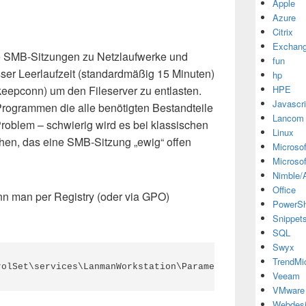
Apple
Azure
Citrix
Exchan
e SMB-Sitzungen zu Netzlaufwerke und
fun
er Leerlaufzeit (standardmäßig 15 Minuten)
hp
keepconn) um den Fileserver zu entlasten.
HPE
Javascri
rogrammen die alle benötigten Bestandteile
Lancom
Problem – schwierig wird es bei klassischen
Linux
en, das eine SMB-Sitzung „ewig“ offen
Microsof
Microsof
Nimble/A
Office
n man per Registry (oder via GPO)
PowerSh
Snippet
SQL
Swyx
TrendMi
rolSet\services\LanmanWorkstation\Parameters
Veeam
VMware
Webdes