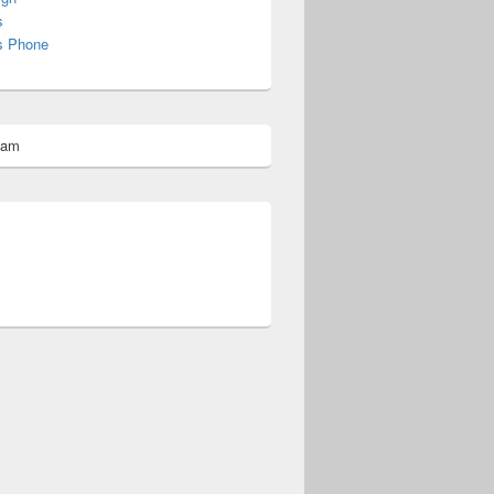
s
s Phone
pam
omberg@ist.worldscoutjamboree.de