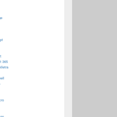
ge
pt
t
t 365
lletra
ell
s
cro
ign