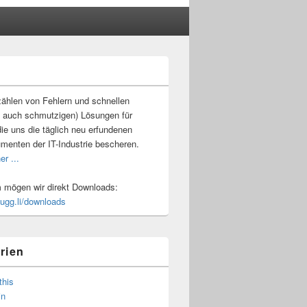
-
ch
ählen von Fehlern und schnellen
 auch schmutzigen) Lösungen für
ie uns die täglich neu erfundenen
umenten der IT-Industrie bescheren.
er ...
mögen wir direkt Downloads:
.ugg.li/downloads
rien
this
in