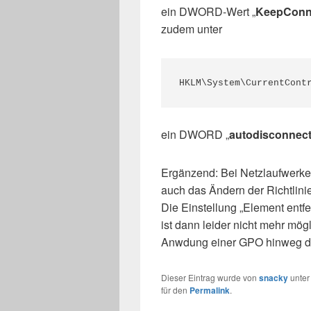
ein DWORD-Wert „
KeepCon
zudem unter
HKLM\System\CurrentCont
ein DWORD „
autodisconnec
Ergänzend: Bei Netzlaufwerke
auch das Ändern der Richtlinie
Die Einstellung „Element entf
ist dann leider nicht mehr mö
Anwdung einer GPO hinweg di
Dieser Eintrag wurde von
snacky
unte
für den
Permalink
.