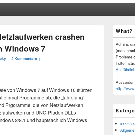
Primärer
What?
Seitenleisten
etzlaufwerken crashen
Widgetberei
Admins erz
n Windows 7
(manchmal
Probleme d
cky
—
2 Kommentare ↓
Folterinstr
Ausführlich
Ausserdem 
http://www
ate von Windows 7 auf Windows 10 stürzen
uf einmal Programme ab, die „jahrelang“
n sind Prgoramme, die von Netzlaufwerken
Katego
etzlaufwerken und UNC-Pfaden DLLs
Windows 8/8.1 und hauptsächlich Windows
#shitlike
Allgeme