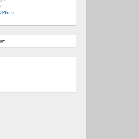
s
s Phone
pam
omberg@ist.worldscoutjamboree.de