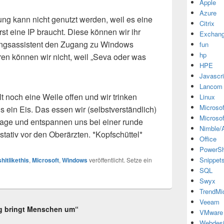
Apple
Azure
rung kann nicht genutzt werden, weil es eine
Citrix
rst eine IP braucht. Diese können wir ihr
Exchan
rungsassistent den Zugang zu Windows
fun
hp
eren können wir nicht, weil „Seva oder was
HPE
Javascri
Lancom
lt noch eine Weile offen und wir trinken
Linux
Microsof
 ein Eis. Das essen wir (selbstverständlich)
Microsof
tage und entspannen uns bei einer runde
Nimble/A
tativ vor den Oberärzten. *Kopfschüttel*
Office
PowerSh
Snippet
hitlikethis
,
Microsoft
,
Windows
veröffentlicht. Setze ein
SQL
Swyx
TrendMi
Veeam
ng bringt Menschen um“
VMware
Webdes