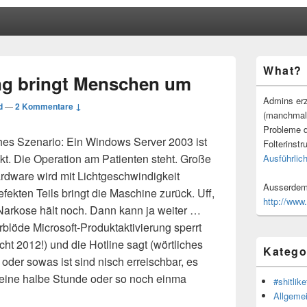
Primärer
What?
Seitenleisten
ng bringt Menschen um
Widgetberei
Admins erz
d
—
2 Kommentare ↓
(manchmal
Probleme d
es Szenario: Ein Windows Server 2003 ist
Folterinstr
kt. Die Operation am Patienten steht. Große
Ausführlich
rdware wird mit Lichtgeschwindigkeit
Ausserdem 
fekten Teils bringt die Maschine zurück. Uff,
http://www
 Narkose hält noch. Dann kann ja weiter …
blöde Microsoft-Produktaktivierung sperrt
ht 2012!) und die Hotline sagt (wörtliches
Katego
oder sowas ist sind nisch erreischbar, es
n eine halbe Stunde oder so noch einma
#shitlike
Allgeme