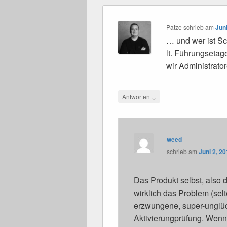
Patze
schrieb
am
Jun
… und wer ist Sc
lt. Führungsetag
wir Administrat
↓
Antworten
weed
schrieb
am
Juni 2, 2
Das Produkt selbst, also 
wirklich das Problem (selt
erzwungene, super-unglüc
Aktivierungprüfung. Wenn