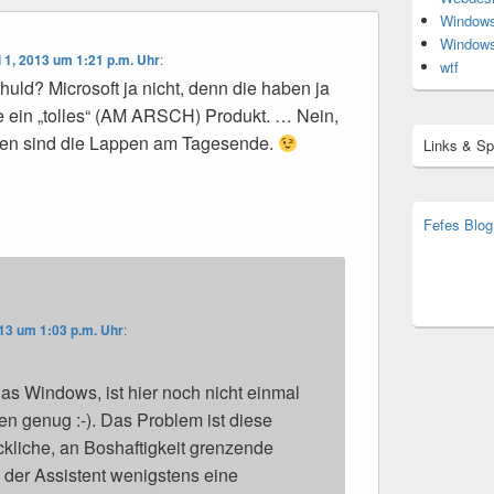
Window
Window
i 1, 2013 um 1:21 p.m. Uhr
:
wtf
huld? Microsoft ja nicht, denn die haben ja
e ein „tolles“ (AM ARSCH) Produkt. … Nein,
oren sind die Lappen am Tagesende.
Links & S
Fefes Blog
bjoern.str
(decoy)
013 um 1:03 p.m. Uhr
:
das Windows, ist hier noch nicht einmal
en genug :-). Das Problem ist diese
kliche, an Boshaftigkeit grenzende
 der Assistent wenigstens eine