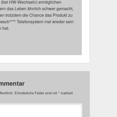
s (bei HW-Wechseln) ermöglichen
ern das Leben ähnlich schwer gemacht,
ten trotzdem die Chance das Produkt zu
esch**** Telefonsystem mal wieder sein
 hat.
ommentar
fentlicht.
Erforderliche Felder sind mit
*
markiert