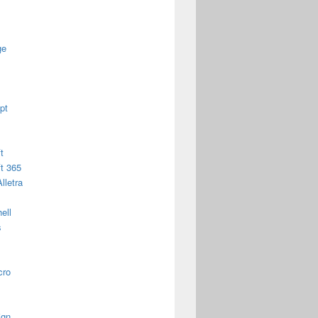
ge
pt
t
t 365
lletra
ell
s
cro
ign