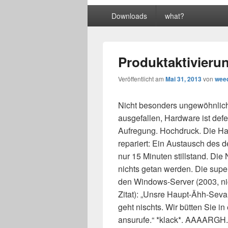
Primäres
Downloads
what?
Menü
Produktaktivieru
Veröffentlicht am
Mai 31, 2013
von
wee
Nicht besonders ungewöhnlich
ausgefallen, Hardware ist defe
Aufregung. Hochdruck. Die Ha
repariert: Ein Austausch des de
nur 15 Minuten stillstand. Die
nichts getan werden. Die super
den Windows-Server (2003, nic
Zitat): „Unsre Haupt-Ähh-Seva 
geht nischts. Wir bütten Sie i
ansurufe.“ *klack*. AAAARGH.