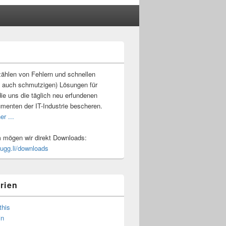
-
ch
ählen von Fehlern und schnellen
 auch schmutzigen) Lösungen für
ie uns die täglich neu erfundenen
umenten der IT-Industrie bescheren.
er ...
mögen wir direkt Downloads:
.ugg.li/downloads
rien
this
in